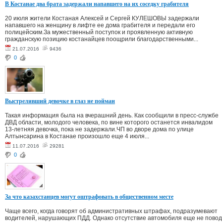
В Костанае два брата задержали напавшего на их соседку грабителя
20 июля жители Костаная Алексей и Сергей КУЛЕШОВЫ задержали
напавшего на женщину в лифте ее дома грабителя и передали его
полицейским.За мужественный поступок и проявленную активную
гражданскую позицию костанайцев поощрили благодарственными...
21.07.2016
9436
0
Выстреливший девочке в глаз не пойман
Такая информация была на вчерашний день. Как сообщили в пресс-службе
ДВД области, молодого человека, по вине которого останется инвалидом
13-летняя девочка, пока не задержали.ЧП во дворе дома по улице
Алтынсарина в Костанае произошло еще 4 июля...
11.07.2016
29281
0
За что казахстанцев могут оштрафовать в общественном месте
Чаще всего, когда говорят об административных штрафах, подразумевают
водителей, нарушающих ПДД. Однако отсутствие автомобиля еще не повод