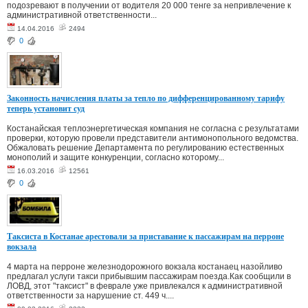
подозревают в получении от водителя 20 000 тенге за непривлечение к
административной ответственности...
14.04.2016
2494
0
Законность начисления платы за тепло по дифференцированному тарифу
теперь установит суд
Костанайская теплоэнергетическая компания не согласна с результатами
проверки, которую провели представители антимонопольного ведомства.
Обжаловать решение Департамента по регулированию естественных
монополий и защите конкуренции, согласно которому...
16.03.2016
12561
0
Таксиста в Костанае арестовали за приставание к пассажирам на перроне
вокзала
4 марта на перроне железнодорожного вокзала костанаец назойливо
предлагал услуги такси прибывшим пассажирам поезда.Как сообщили в
ЛОВД, этот "таксист" в феврале уже привлекался к административной
ответственности за нарушение ст. 449 ч....