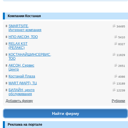
Компании Костаная
SMARTSITE,
34495
Интернет-компания
НПО АКСОН, ТОО
5410
RELAX KST
8327
(РЕЛАКС)
КОСТАНАЙШИНСЕРВИС,
11829
ТОО
АКСОН, Сервис
2651
Центр
Костанай Плаза
4086
MART (МАРТ), ТЦ
13189
БИЛАЙН, центр
12239
обслуживания
Добавить фирму
Рубрики
Найти фирму
Реклама на портале