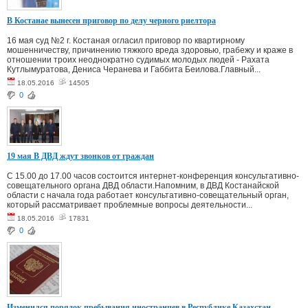
В Костанае вынесен приговор по делу черного риелтора
16 мая суд №2 г. Костаная огласил приговор по квартирному
мошенничеству, причинению тяжкого вреда здоровью, грабежу и краже в
отношении троих неоднократно судимых молодых людей - Рахата
Кутлымуратова, Дениса Черанева и Габбита Беилова.Главный...
18.05.2016
14505
0
19 мая В ДВД ждут звонков от граждан
С 15.00 до 17.00 часов состоится интернет-конференция консультативно-
совещательного органа ДВД области.Напомним, в ДВД Костанайской
области с начала года работает консультативно-совещательный орган,
который рассматривает проблемные вопросы деятельности...
18.05.2016
17831
0
Изменился порядок пребывания иностранцев в Республике Казахстан