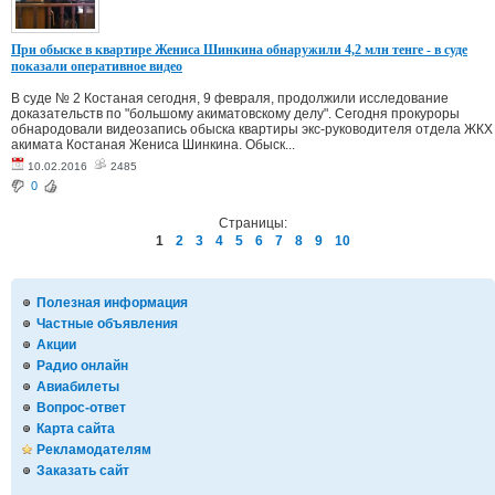
При обыске в квартире Жениса Шинкина обнаружили 4,2 млн тенге - в суде
показали оперативное видео
В суде № 2 Костаная сегодня, 9 февраля, продолжили исследование
доказательств по "большому акиматовскому делу". Сегодня прокуроры
обнародовали видеозапись обыска квартиры экс-руководителя отдела ЖКХ
акимата Костаная Жениса Шинкина. Обыск...
10.02.2016
2485
0
Страницы:
1
2
3
4
5
6
7
8
9
10
Полезная информация
Частные объявления
Акции
Радио онлайн
Авиабилеты
Вопрос-ответ
Карта сайта
Рекламодателям
Заказать сайт