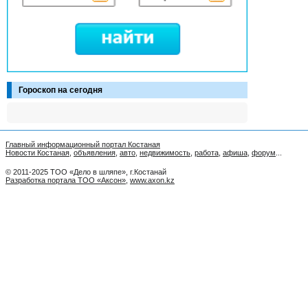
Гороскоп на сегодня
Главный информационный портал Костаная
Новости Костаная
,
объявления
,
авто
,
недвижимость
,
работа
,
афиша
,
форум
...
© 2011-2025 ТОО «Дело в шляпе», г.Костанай
Разработка портала ТОО «Аксон»
,
www.axon.kz