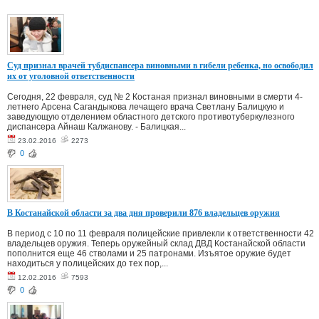
Суд признал врачей тубдиспансера виновными в гибели ребенка, но освободил
их от уголовной ответственности
Сегодня, 22 февраля, суд № 2 Костаная признал виновными в смерти 4-
летнего Арсена Сагандыкова лечащего врача Светлану Балицкую и
заведующую отделением областного детского противотуберкулезного
диспансера Айнаш Калжанову. - Балицкая...
23.02.2016
2273
0
В Костанайской области за два дня проверили 876 владельцев оружия
В период с 10 по 11 февраля полицейские привлекли к ответственности 42
владельцев оружия. Теперь оружейный склад ДВД Костанайской области
пополнится еще 46 стволами и 25 патронами. Изъятое оружие будет
находиться у полицейских до тех пор,...
12.02.2016
7593
0