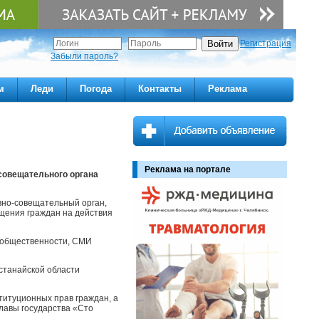
Регистрация
Забыли пароль?
м
Леди
Погода
Контакты
Реклама
Реклама на портале
-совещательного органа
вно-совещательный орган,
щения граждан на действия
и общественности, СМИ
станайской области
титуционных прав граждан, а
лавы государства «Сто