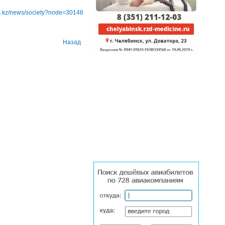
ws.kz/news/society?node=30146
Назад