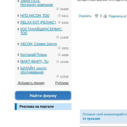
SMARTSITE,
Интернет-компания
34495
НПО АКСОН, ТОО
Оценить
0
5411
Поделиться:
RELAX KST (РЕЛАКС)
8330
КОСТАНАЙШИНСЕРВИС,
ТОО
11830
АКСОН, Сервис Центр
2652
Костанай Плаза
4089
MART (МАРТ), ТЦ
13190
БИЛАЙН, центр
обслуживания
12240
Добавить фирму
Рубрики
Найти фирму
Реклама на портале
Оставьте свой комментарий/о
от граждан