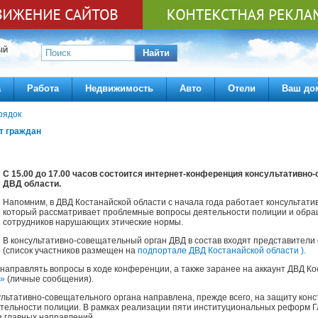
ЫЙ
Найти
а
Работа
Недвижимость
Авто
Отели
Ваш до
рядок
т граждан
С 15.00 до 17.00 часов состоится интернет-конференция консультативно
ДВД области.
Напомним, в ДВД Костанайской области с начала года работает консультати
который рассматривает проблемные вопросы деятельности полиции и обра
сотрудников нарушающих этические нормы.
В консультативно-совещательный орган ДВД в состав входят представител
(список участников размещен на
подпортале ДВД Костанайской области ).
направлять вопросы в ходе конференции, а также заранее на аккаунт ДВД Ко
е»
(личные сообщения).
льтативно-совещательного органа направлена, прежде всего, на защиту конс
тельности полиции. В рамках реализации пяти институциональных реформ Г
з главных направлений.