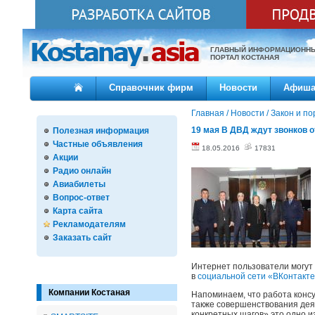
ГЛАВНЫЙ ИНФОРМАЦИОНН
ПОРТАЛ КОСТАНАЯ
Справочник фирм
Новости
Афиш
Главная
/
Новости
/
Закон и по
19 мая В ДВД ждут звонков о
Полезная информация
Частные объявления
18.05.2016
17831
Акции
Радио онлайн
Авиабилеты
Вопрос-ответ
Карта сайта
Рекламодателям
Заказать сайт
Интернет пользователи могут 
в
социальной сети «ВКонтакт
Компании Костаная
Напоминаем, что работа консу
также совершенствования дея
конкретных шагов» это одно и