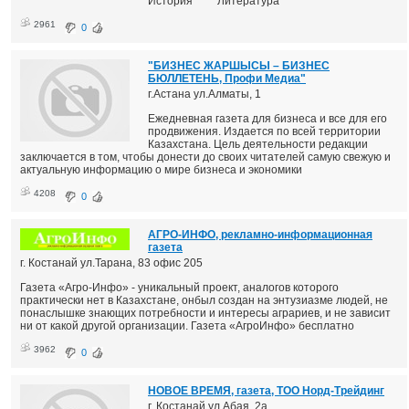
История Литература
2961
0
"БИЗНЕС ЖАРШЫСЫ – БИЗНЕС
БЮЛЛЕТЕНЬ, Профи Медиа"
г.Астана ул.Алматы, 1
Ежедневная газета для бизнеса и все для его
продвижения. Издается по всей территории
Казахстана. Цель деятельности редакции
заключается в том, чтобы донести до своих читателей самую свежую и
актуальную информацию о мире бизнеса и экономики
4208
0
АГРО-ИНФО, рекламно-информационная
газета
г. Костанай ул.Тарана, 83 офис 205
Газета «Агро-Инфо» - уникальный проект, аналогов которого
практически нет в Казахстане, онбыл создан на энтузиазме людей, не
понаслышке знающих потребности и интересы аграриев, и не зависит
ни от какой другой организации. Газета «АгроИнфо» бесплатно
3962
0
НОВОЕ ВРЕМЯ, газета, ТОО Норд-Трейдинг
г. Костанай ул.Абая, 2а