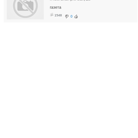
газета
1548
0