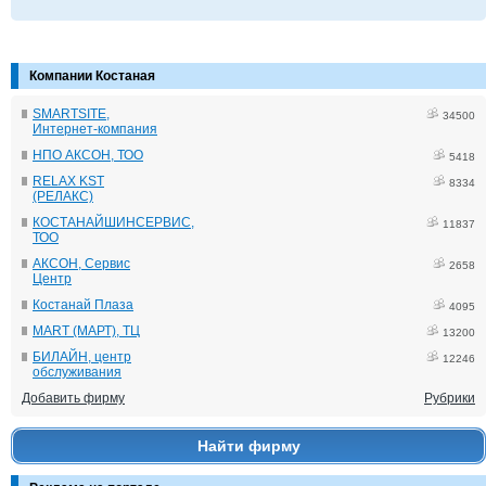
Компании Костаная
SMARTSITE,
34500
Интернет-компания
НПО АКСОН, ТОО
5418
RELAX KST
8334
(РЕЛАКС)
КОСТАНАЙШИНСЕРВИС,
11837
ТОО
АКСОН, Сервис
2658
Центр
Костанай Плаза
4095
MART (МАРТ), ТЦ
13200
БИЛАЙН, центр
12246
обслуживания
Добавить фирму
Рубрики
Найти фирму