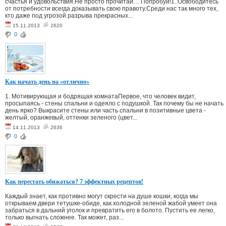
счастья и удовольствия.Не просто прочитай… Попробуй!1. Освободитесь
от потребности всегда доказывать свою правоту.Среди нас так много тех,
кто даже под угрозой разрыва прекрасных...
15.11.2013
2620
0
Как начать день на «отлично»
1. Мотивирующая и бодрящая комнатаПервое, что человек видит,
просыпаясь - стены спальни и одеяло с подушкой. Так почему бы не начать
день ярко? Выкрасите стены или часть спальни в позитивные цвета -
желтый, оранжевый, оттенки зеленого (цвет...
14.11.2013
2636
0
Как перестать обижаться? 7 эффектных рецептов!
Каждый знает, как противно могут скрести на душе кошки, когда мы
открываем двери тетушке-обиде, как холодной зеленой жабой умеет она
забраться в дальний уголок и превратить его в болото. Пустить ее легко,
только выгнать сложнее. Так может, раз...