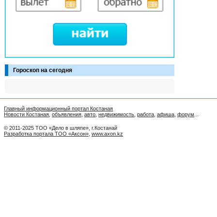
Гороскоп на сегодня
Главный информационный портал Костаная
Новости Костаная
,
объявления
,
авто
,
недвижимость
,
работа
,
афиша
,
форум
...
© 2011-2025 ТОО «Дело в шляпе», г.Костанай
Разработка портала ТОО «Аксон»
,
www.axon.kz