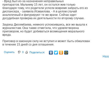
- Вред был из-за назначения неправильных
препаратов. Мальчику 15 лет, он остался жив только
благодаря тому, что родители успели вовремя забрать его из
диспансера, - заявила Исмаилова. - А в целом случай
аналогичный и фигурируют те же врачи. Сейчас идет
досудебная проверка их деятельности по второму случаю.
Зауреш Дюсембаева, немного успокоившись, все же вышла к
журналистам. Она также отметила, что удовлетворена
приговором, но будет добиваться возмещения морального
вреда.
Приговор в законную силу не вступил и может быть обжалован
в течение 15 дней со дня оглашения.
Оценить
0
Поделиться:
Наз