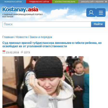
ГЛАВНЫЙ ИНФОРМАЦИОННЫЙ ПОРТАЛ
КОСТАНАЯ
Найти
Главная
/
Новости
/
Закон и порядок
Суд признал врачей тубдиспансера виновными в гибели ребенка, но
освободил их от уголовной ответственности
23.02.2016
2273