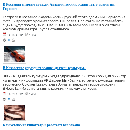
В Костанай впервые приехал Академический русский театр драмы им.
Горького
Гастроли в Костанае Академический русский театр драмы им. Горького из
Астаны проводит в рамках своего 110-летия. Спектакли на костанайской
сцене будут проходить с 11 по 15 мая. Об этом сообщили в областном
Русском драмтеатре.Труппа столичного...
12.05.2012
1834
0
В Казахстане упразднят звание «деятель культуры»
Звание «деятель культуры» будет упразднено. Об этом сообщил Министр
культуры и информации РК Дархан Мынбай на встрече с руководителями
творческих Союзов Казахстана в Алматы, передает корреспондент
BNews.kz.«Из за путаницы в различиях между статусом...
18.03.2012
1704
0
Казахстанские кинотеатры работают вне закона