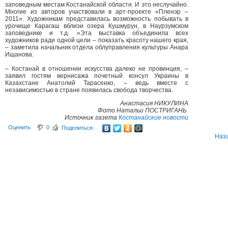
заповедным местам Костанайской области. И это неслучайно.
Многие из авторов участвовали в арт-проекте «Пленэр –
2011». Художникам представилась возможность побывать в
урочище Карагаш вблизи озера Кушмурун, в Наурзумском
заповеднике и т.д. «Эта выставка объединила всех
художников ради одной цели – показать красоту нашего края,
– заметила начальник отдела облуправления культуры Анара
Ищанова.
– Костанай в отношении искусства далеко не провинция, –
заявил гостям вернисажа почетный консул Украины в
Казахстане Анатолий Тарасенко, – ведь вместе с
независимостью в стране появилась свобода творчества.
Анастасия НИКУЛИНА
Фото Натальи ПОСТРИГАНЬ
Источник газета
Костанайские новости
Оценить
0
Поделиться:
Наз