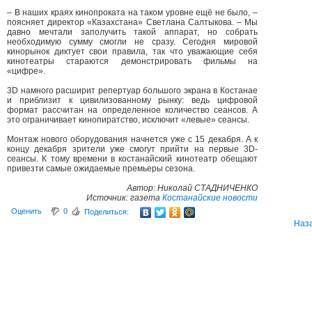
– В наших краях кинопроката на таком уровне ещё не было, –
поясняет директор «Казахстана» Светлана Салтыкова. – Мы
давно мечтали заполучить такой аппарат, но собрать
необходимую сумму смогли не сразу. Сегодня мировой
кинорынок диктует свои правила, так что уважающие себя
кинотеатры стараются демонстрировать фильмы на
«цифре».
3D намного расширит репертуар большого экрана в Костанае
и приблизит к цивилизованному рынку: ведь цифровой
формат рассчитан на определенное количество сеансов. А
это ограничивает кинопиратство, исключит «левые» сеансы.
Монтаж нового оборудования начнется уже с 15 декабря. А к
концу декабря зрители уже смогут прийти на первые 3D-
сеансы. К тому времени в костанайский кинотеатр обещают
привезти самые ожидаемые премьеры сезона.
А
втор
:
Николай СТАДНИЧЕНКО
Источник:
газета
Костанайские новости
Оценить
0
Поделиться:
Наз