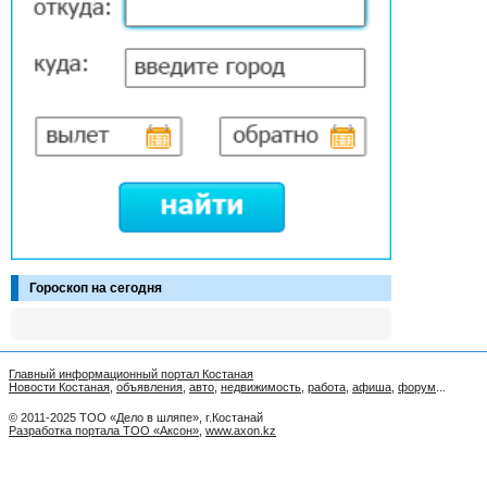
Гороскоп на сегодня
Главный информационный портал Костаная
Новости Костаная
,
объявления
,
авто
,
недвижимость
,
работа
,
афиша
,
форум
...
© 2011-2025 ТОО «Дело в шляпе», г.Костанай
Разработка портала ТОО «Аксон»
,
www.axon.kz