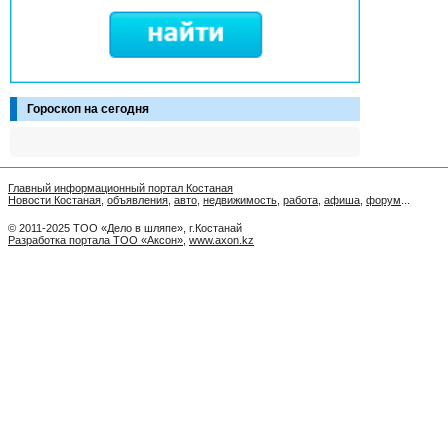
Гороскоп на сегодня
Главный информационный портал Костаная
Новости Костаная
,
объявления
,
авто
,
недвижимость
,
работа
,
афиша
,
форум
...
© 2011-2025 ТОО «Дело в шляпе», г.Костанай
Разработка портала ТОО «Аксон»
,
www.axon.kz