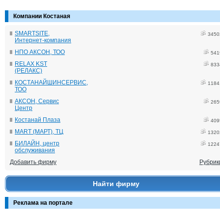
Компании Костаная
SMARTSITE,
3450
Интернет-компания
НПО АКСОН, ТОО
541
RELAX KST
833
(РЕЛАКС)
КОСТАНАЙШИНСЕРВИС,
1184
ТОО
АКСОН, Сервис
265
Центр
Костанай Плаза
409
MART (МАРТ), ТЦ
1320
БИЛАЙН, центр
1224
обслуживания
Добавить фирму
Рубрик
Найти фирму
Реклама на портале