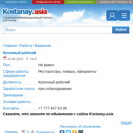
ГЛАВНЫЙ ИНФОРМАЦИОННЫЙ ПОРТАЛ
КОСТАНАЯ
Найти
Главная
/
Работа
/
Вакансии
Кухонный рабочий
22.08.2012
1412
Пол
Не важно
Сфера работы
Рестораторы, повара, официанты
предприятия
Должность
Кухонный рабочий
Заработная плата
при собеседовании
Требования
Условия работы
Контакты
+7 777 447 63 08
Скажите, что звоните по объявлению с сайта Kostanay.asia
Назад
Рассказать об объявлении
Оценить
0
Поделиться: