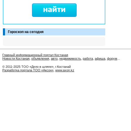
Гороскоп на сегодня
Главный информационный портал Костаная
Новости Костаная
,
объявления
,
авто
,
недвижимость
,
работа
,
афиша
,
форум
...
© 2011-2025 ТОО «Дело в шляпе», г.Костанай
Разработка портала ТОО «Аксон»
,
www.axon.kz