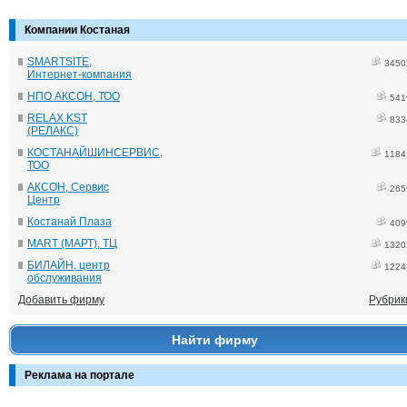
Компании Костаная
SMARTSITE,
3450
Интернет-компания
НПО АКСОН, ТОО
541
RELAX KST
833
(РЕЛАКС)
КОСТАНАЙШИНСЕРВИС,
1184
ТОО
АКСОН, Сервис
265
Центр
Костанай Плаза
409
MART (МАРТ), ТЦ
1320
БИЛАЙН, центр
1224
обслуживания
Добавить фирму
Рубрик
Найти фирму
Реклама на портале