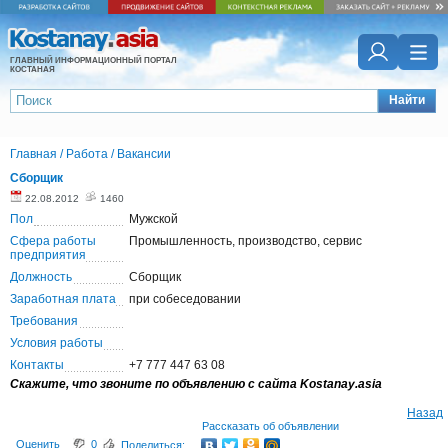
ГЛАВНЫЙ ИНФОРМАЦИОННЫЙ ПОРТАЛ
КОСТАНАЯ
Найти
Главная
/
Работа
/
Вакансии
Сборщик
22.08.2012
1460
Пол
Мужской
Сфера работы
Промышленность, производство, сервис
предприятия
Должность
Сборщик
Заработная плата
при собеседовании
Требования
Условия работы
Контакты
+7 777 447 63 08
Скажите, что звоните по объявлению с сайта Kostanay.asia
Назад
Рассказать об объявлении
Оценить
0
Поделиться: