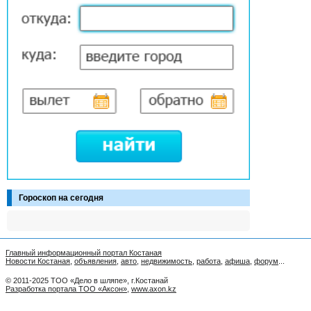
Гороскоп на сегодня
Главный информационный портал Костаная
Новости Костаная
,
объявления
,
авто
,
недвижимость
,
работа
,
афиша
,
форум
...
© 2011-2025 ТОО «Дело в шляпе», г.Костанай
Разработка портала ТОО «Аксон»
,
www.axon.kz