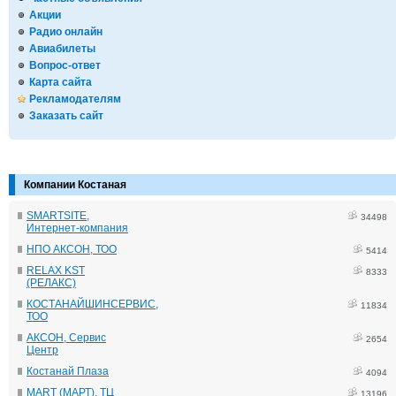
Акции
Радио онлайн
Авиабилеты
Вопрос-ответ
Карта сайта
Рекламодателям
Заказать сайт
Компании Костаная
SMARTSITE,
34498
Интернет-компания
НПО АКСОН, ТОО
5414
RELAX KST
8333
(РЕЛАКС)
КОСТАНАЙШИНСЕРВИС,
11834
ТОО
АКСОН, Сервис
2654
Центр
Костанай Плаза
4094
MART (МАРТ), ТЦ
13196