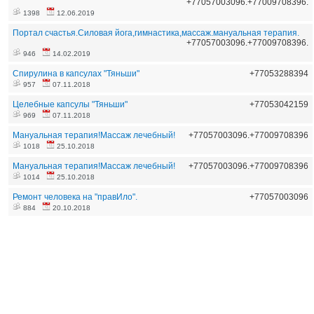
+77057003096.+77009708396.
1398
12.06.2019
Портал счастья.Силовая йога,гимнастика,массаж.мануальная терапия.
+77057003096.+77009708396.
946
14.02.2019
Спирулина в капсулах "Тяньши"
+77053288394
957
07.11.2018
Целебные капсулы "Тяньши"
+77053042159
969
07.11.2018
Мануальная терапия!Массаж лечебный!
+77057003096.+77009708396
1018
25.10.2018
Мануальная терапия!Массаж лечебный!
+77057003096.+77009708396
1014
25.10.2018
Ремонт человека на "правИло".
+77057003096
884
20.10.2018