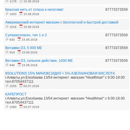
1178
15.08.2018
Красная нить от сглаза и негатива!
87773373559
1003
15.08.2018
Американский интернет магазин с бесплатной и быстрой доставкой
1016
15.08.2018
Суперколлаген, тип 1 и 3
87773373559
930
15.08.2018
Витамин D3, 5 000 МЕ
87773373559
919
15.08.2018
Витамин D3, сильное действие, 1000 МЕ
87773373559
946
15.08.2018
IISOLUTIONS 15% МИНОКСИДИЛ + 5% АЗЕЛАИНОВАЯ КИСЛОТА
г.Алматы,ул.Егизбаева 13/54 интернет -магазин "Healthhair" с 9.00-18.00
тел.87054437111
1055
03.07.2018
КАРЕПРОСТ
г.Алматы,ул.Егизбаева 13/54 интернет -магазин "Healthhair" с 9.00-18.00
тел.87054437111
1090
03.07.2018