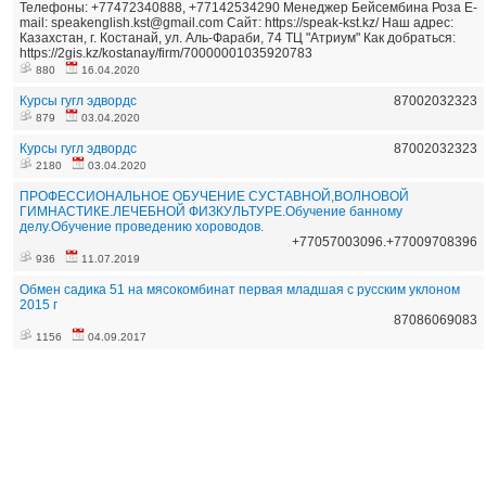
Телефоны: +77472340888, +77142534290 Менеджер Бейсембина Роза E-
mail: speakenglish.kst@gmail.com Сайт: https://speak-kst.kz/ Наш адрес:
Казахстан, г. Костанай, ул. Аль-Фараби, 74 ТЦ "Атриум" Как добраться:
https://2gis.kz/kostanay/firm/70000001035920783
880
16.04.2020
Курсы гугл эдвордс
87002032323
879
03.04.2020
Курсы гугл эдвордс
87002032323
2180
03.04.2020
ПРОФЕССИОНАЛЬНОЕ ОБУЧЕНИЕ СУСТАВНОЙ,ВОЛНОВОЙ
ГИМНАСТИКЕ.ЛЕЧЕБНОЙ ФИЗКУЛЬТУРЕ.Обучение банному
делу.Обучение проведению хороводов.
+77057003096.+77009708396
936
11.07.2019
Обмен садика 51 на мясокомбинат первая младшая с русским уклоном
2015 г
87086069083
1156
04.09.2017