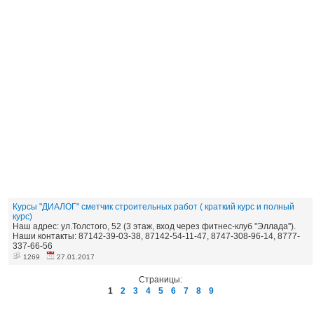
Курсы "ДИАЛОГ" сметчик строительных работ ( краткий курс и полный
курс)
Наш адрес: ул.Толстого, 52 (3 этаж, вход через фитнес-клуб "Эллада").
Наши контакты: 87142-39-03-38, 87142-54-11-47, 8747-308-96-14, 8777-
337-66-56
1269
27.01.2017
Страницы:
1
2
3
4
5
6
7
8
9