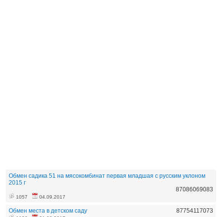
Обмен садика 51 на мясокомбинат первая младшая с русским уклоном
2015 г
87086069083
1057
04.09.2017
Обмен места в детском саду
87754117073