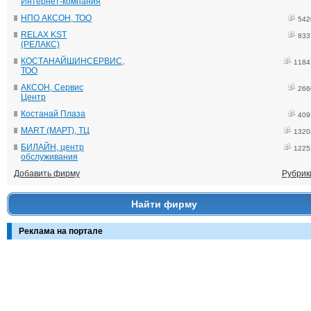
Интернет-компания
НПО АКСОН, ТОО
542
RELAX KST
833
(РЕЛАКС)
КОСТАНАЙШИНСЕРВИС,
1184
ТОО
АКСОН, Сервис
266
Центр
Костанай Плаза
409
MART (МАРТ), ТЦ
1320
БИЛАЙН, центр
1225
обслуживания
Добавить фирму
Рубрик
Найти фирму
Реклама на портале