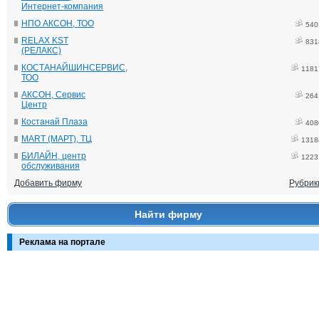
Интернет-компания
НПО АКСОН, ТОО
540
RELAX KST
831
(РЕЛАКС)
КОСТАНАЙШИНСЕРВИС,
1181
ТОО
АКСОН, Сервис
264
Центр
Костанай Плаза
408
MART (МАРТ), ТЦ
1318
БИЛАЙН, центр
1223
обслуживания
Добавить фирму
Рубрик
Найти фирму
Реклама на портале