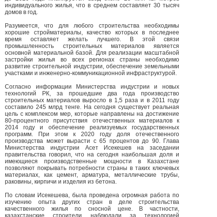
индивидуального жилья, что в среднем составляет 30 тысяч
домов в год.
Разумеется, что для любого строительства необходимы
хорошие стройматериалы, качество которых в последнее
время оставляет желать лучшего. В этой связи
промышленность строительных материалов является
основной материальной базой. Для реализации масштабной
застройки жилья во всех регионах страны необходимо
развитие строительной индустрии, обеспечение земельными
участками и инженерно-коммуникационной инфраструктурой.
Согласно информации Министерства индустрии и новых
технологий РК, за прошедшие два года производство
строительных материалов выросло в 1,5 раза и в 2011 году
составило 245 млрд тенге. На сегодня существует реальная
цель с комплексом мер, которые направлены на достижение
80-процентного присутствия отечественных материалов к
2014 году и обеспечение реализуемых государственных
программ. При этом к 2020 году доля отечественного
производства может вырасти с 65 процентов до 90. Глава
Министерства индустрии Асет Исекешев на заседании
правительства говорил, что на сегодня наибольшая доля и
имеющиеся производственные мощности в Казахстане
позволяют покрывать потребности страны в таких ключевых
материалах, как цемент, арматура, металлические трубы,
раковины, кирпичи и изделия из бетона.
По словам Исекешева, была проведена огромная работа по
изучению опыта других стран в деле строительства
качественного жилья по сносной цене. В частности,
казахстанские строители наблюдали за технологией