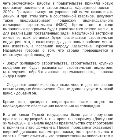
четырехмесячной работы в правительстве приняли новую
программу жилищного строительства «Доступное жилье -
2020». Граждане смогут по упрощенной схеме накапливать
деньги и при этом жить в собственной квартире. Документ
также предусматривает поддержку индивидуального
жилищного строительства (ИЖС). Кроме того, в ходе
выполнения программы будет уничтожаться ветхое жилье, а
для реализации поставленных задач масштабной застройки
жилья во всех регионах будет развиваться строительная
индустрия, что, в свою очередь, даст новые рабочие места.
Как известно, в послании народу Казахстана Нурсултан
Назарбаев говорил о том, что страна превращается в
гигантскую стройплощадку.
- Вокруг жилищного строительства, строительства крупных
предприятий будут развиваться строительная индустрия,
металлургия, обрабатывающая промышленность, - сказал
Лидер Нации.
- Создаются многочисленные возможности для появления
новых молодых бизнесменов. Они не должны упустить такой
шанс, - добавил он.
Кроме того, президент неоднократно ставил акцент на
необходимости обеспечения населения жилплощадью.
В этой связи Главой государства было дано поручение
правительству разработать и принять программу «Доступное
жилье-2020». В начале недели правительство отрапортовало
о принятии этого документа. Проект программы охватывает
широкий диапазон параметров жилья, его строительства и
оплаты. Стоит отметить, что первостепенным приоритетом в