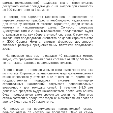
рамках государственной поддержки станет строительство
доступного жилья площадью до 75 кв. метров при стоимости
до 100 тысяч тенге за 1 кв. метр.
Не секрет, что заработок казахстанцев не позволяет по
первому желанию приобрести необходимую недвижимость.
Для этого существует множество вариантов, среди которых
ипотека и накопительная схема. Согласно программе
«Доступное жилье-2020» в Казахстане, предпочтение будет
отдаваться в пользу сберегательной системы. К тому же, по
заявлениям председателя Агентства по делам строительства
и ЖКХ Серика Нокина, важным фактором доступности
являются размеры среднемесячных платежей покупателей
жилья.
- На примере квартиры площадью 40 квадратных метров
видно, что среднемесячная плата составит от 30 до 50 тысяч
тенге, - сказал зампред по делам строительства.
По его словам, это гораздо меньше среднемесячного платежа
по ипотеке. К примеру, за аналогичную квартиру ежемесячный
взнос колеблется у отметки в 86 тысяч тенге. Кроме того,
государственная поддержка системы жилищных
строительных накоплений открывает дополнительные
возможности для молодых семей. В течение 3-3,5 лет
денежные средства будут накапливаться, после чего банком
будет предоставлен заем сроком до шести лет. При этом
ставка составит 5 процентов годовых, а ежемесячная плата за
аренду будет около 50 тысяч тенге.
Но, несмотря на преимущества накопительной схемы,
полного отказа от ипотеки не последует. Одно из самых