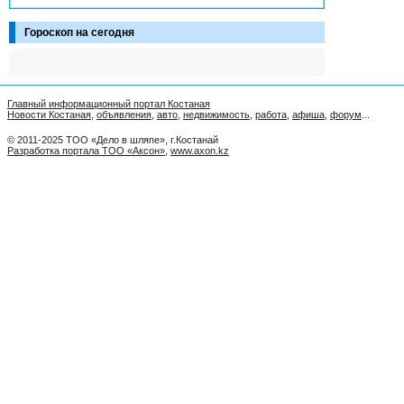
Гороскоп на сегодня
Главный информационный портал Костаная
Новости Костаная
,
объявления
,
авто
,
недвижимость
,
работа
,
афиша
,
форум
...
© 2011-2025 ТОО «Дело в шляпе», г.Костанай
Разработка портала ТОО «Аксон»
,
www.axon.kz