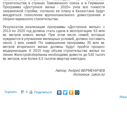
строительства в странах Таможенного союза и в Германии.
Программа «Доступное жилье - 2020» учла все тонкости
заграничной стройки, согласно ее плану в Казахстане будут
внедряться технологии крупнопанельного домостроения и
сборно-каркасного строительства.
Результатом реализации программы «Доступное жилье» с
2013 по 2020 год должна стать сдача в эксплуатацию 63 млн
кв. метров нового жилья. При этом число семей, которые
нуждаются в улучшении жилищных условий, должно составить
около 1 млн семей. По завершении программы 35 млн кв.
метров вторичного жилья должны будут пройти процесс
модернизации. К 2015 году объем строительства жилья по
линии Жилстройсбербанка необходимо довести до 530 тысяч
кв. метров, или более 6,5 тысячи квартир ежегодно.
Автор: Андрей ВЕРМЕНИЧЕВ
Источник: zakon.kz
Оценить
0
Поделиться:
Наз