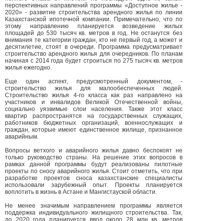
перспективных направлений программы «Доступное жилье -
2020» - развитие строительства арендного жилья по линии
Казахстанской ипотечной компании. Примечательно, что по
этому направлению планируется возведение жилых
площадей до 530 тысяч кв. метров в год. Не останутся без
внимания те категории граждан, кто не первый год, а может и
десятилетие, стоят в очереди. Программа предусматривает
строительство арендного жилья для очередников. По планам
начиная с 2014 года будет строиться по 275 тысяч кв. метров
жилья ежегодно.
Еще один аспект, предусмотренный документом, -
строительство жилья для малообеспеченных людей.
Строительство жилья 4-го класса как раз направлено на
участников и инвалидов Великой Отечественной войны,
социально уязвимые слои населения. Также этот класс
квартир распространятся на государственных служащих,
работников бюджетных организаций, военнослужащих и
граждан, которые имеют единственное жилище, признанное
аварийным.
Вопросы ветхого и аварийного жилья давно беспокоят не
только руководство страны. На решение этих вопросов в
рамках данной программы будут реализованы пилотные
проекты по сносу аварийного жилья. Стоит отметить, что при
разработке проектов сноса казахстанские специалисты
использовали зарубежный опыт. Проекты планируется
воплотить в жизнь в Астане и Мангистауской области.
Не менее значимым направлением программы является
поддержка индивидуального жилищного строительства. Так,
до 2020 года планируется ввод около 28 млн кв. метров