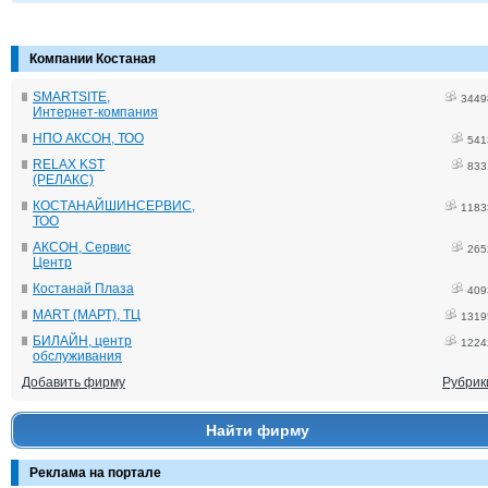
Компании Костаная
SMARTSITE,
3449
Интернет-компания
НПО АКСОН, ТОО
541
RELAX KST
833
(РЕЛАКС)
КОСТАНАЙШИНСЕРВИС,
1183
ТОО
АКСОН, Сервис
265
Центр
Костанай Плаза
409
MART (МАРТ), ТЦ
1319
БИЛАЙН, центр
1224
обслуживания
Добавить фирму
Рубрик
Найти фирму
Реклама на портале