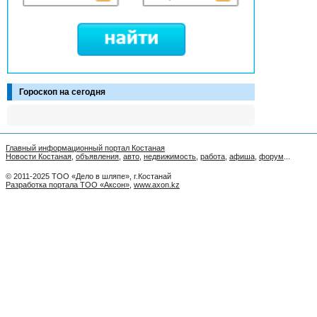
Гороскоп на сегодня
Главный информационный портал Костаная
Новости Костаная
,
объявления
,
авто
,
недвижимость
,
работа
,
афиша
,
форум
...
© 2011-2025 ТОО «Дело в шляпе», г.Костанай
Разработка портала ТОО «Аксон»
,
www.axon.kz