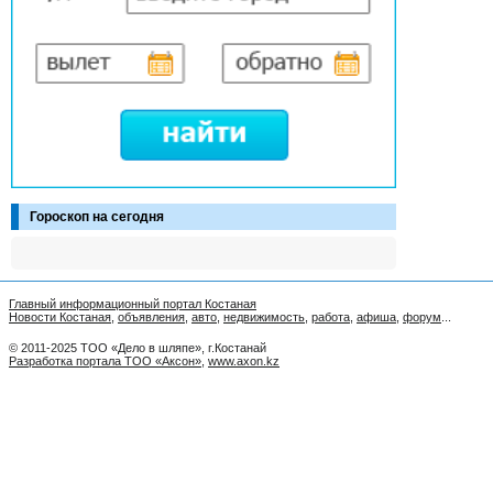
Гороскоп на сегодня
Главный информационный портал Костаная
Новости Костаная
,
объявления
,
авто
,
недвижимость
,
работа
,
афиша
,
форум
...
© 2011-2025 ТОО «Дело в шляпе», г.Костанай
Разработка портала ТОО «Аксон»
,
www.axon.kz