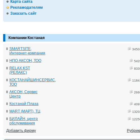
Карта сайта
Рекламодателям
Заказать сайт
Компании Костаная
SMARTSITE,
3450
Интернет-компания
НПО АКСОН, ТОО
542
RELAX KST
833
(РЕЛАКС)
КОСТАНАЙШИНСЕРВИС,
1184
ТОО
АКСОН, Сервис
266
Центр
Костанай Плаза
409
MART (МАРТ), ТЦ
1320
БИЛАЙН, центр
1225
обслуживания
Добавить фирму
Рубрик