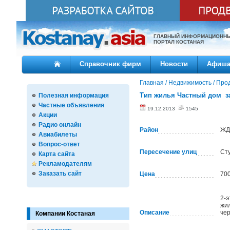
ГЛАВНЫЙ ИНФОРМАЦИОНН
ПОРТАЛ КОСТАНАЯ
Справочник фирм
Новости
Афиш
Главная
/
Недвижимость
/
Про
Тип жилья Частный дом з
Полезная информация
Частные объявления
19.12.2013
1545
Акции
Радио онлайн
Район
ЖД
Авиабилеты
Вопрос-ответ
Пересечение улиц
Ст
Карта сайта
Рекламодателям
Заказать сайт
Цена
70
2-э
жил
Описание
че
Компании Костаная