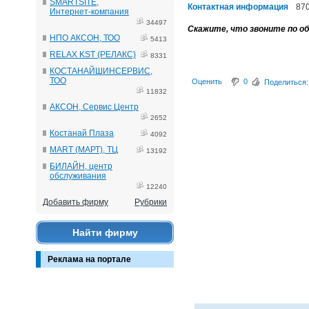
SMARTSITE,
Контактная информация
87
Интернет-компания
34497
Скажите, что звоните по об
НПО АКСОН, ТОО
5413
RELAX KST (РЕЛАКС)
8331
КОСТАНАЙШИНСЕРВИС,
ТОО
Оценить
0
Поделиться:
11832
АКСОН, Сервис Центр
2652
Костанай Плаза
4092
MART (МАРТ), ТЦ
13192
БИЛАЙН, центр
обслуживания
12240
Добавить фирму
Рубрики
Найти фирму
Реклама на портале