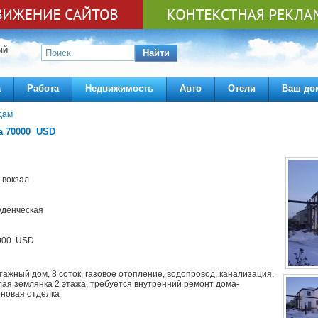
ЫЙ
Найти
а
Работа
Недвижимость
Авто
Отели
Ваш до
дам
а 70000 USD
 вокзал
уденческая
000 USD
тажный дом, 8 соток, газовое отопление, водопровод, канализация,
ая землянка 2 этажа, требуется внутренний ремонт дома-
рновая отделка