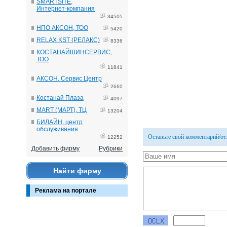
SMARTSITE,
Интернет-компания
34505
НПО АКСОН, ТОО
5420
RELAX KST (РЕЛАКС)
8336
КОСТАНАЙШИНСЕРВИС,
ТОО
11841
АКСОН, Сервис Центр
2660
Костанай Плаза
4097
MART (МАРТ), ТЦ
13204
БИЛАЙН, центр
обслуживания
Оставьте свой комментарий/о
12252
Добавить фирму
Рубрики
Найти фирму
Реклама на портале