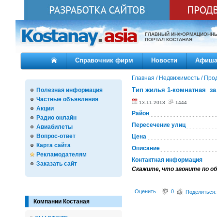
ГЛАВНЫЙ ИНФОРМАЦИОНН
ПОРТАЛ КОСТАНАЯ
Справочник фирм
Новости
Афиш
Главная
/
Недвижимость
/
Про
Тип жилья 1-комнатная за
Полезная информация
Частные объявления
13.11.2013
1444
Акции
Район
Радио онлайн
Пересечение улиц
Авиабилеты
Вопрос-ответ
Цена
Карта сайта
Описание
Рекламодателям
Контактная информация
Заказать сайт
Скажите, что звоните по об
Оценить
0
Поделиться:
Компании Костаная