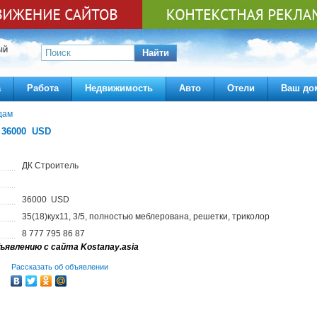
ЫЙ
Найти
а
Работа
Недвижимость
Авто
Отели
Ваш до
дам
 36000 USD
ДК Строитель
36000 USD
35(18)кух11, 3/5, полностью меблерована, решетки, триколор
8 777 795 86 87
ъявлению с сайта Kostanay.asia
Рассказать об объявлении