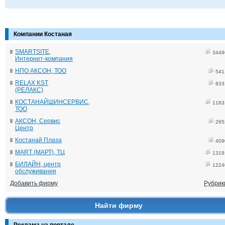
Компании Костаная
SMARTSITE,
3449
Интернет-компания
НПО АКСОН, ТОО
541
RELAX KST
833
(РЕЛАКС)
КОСТАНАЙШИНСЕРВИС,
1183
ТОО
АКСОН, Сервис
265
Центр
Костанай Плаза
409
MART (МАРТ), ТЦ
1319
БИЛАЙН, центр
1224
обслуживания
Добавить фирму
Рубрик
Найти фирму