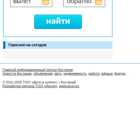
Гороскоп на сегодня
Главный информационный портал Костаная
Новости Костаная
,
объявления
,
авто
,
недвижимость
,
работа
,
афиша
,
форум
...
© 2011-2025 ТОО «Дело в шляпе», г.Костанай
Разработка портала ТОО «Аксон»
,
www.axon.kz