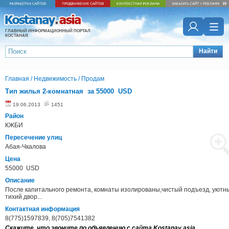
ГЛАВНЫЙ ИНФОРМАЦИОННЫЙ ПОРТАЛ
КОСТАНАЯ
Найти
Главная
/
Недвижимость
/
Продам
Тип жилья 2-комнатная за 55000 USD
19.06.2013
1451
Район
КЖБИ
Пересечение улиц
Абая-Чкалова
Цена
55000 USD
Описание
После капитального ремонта, комнаты изолированы,чистый подъезд, уютн
тихий двор...
Контактная информация
8(775)1597839, 8(705)7541382
Скажите, что звоните по объявлению с сайта Kostanay.asia