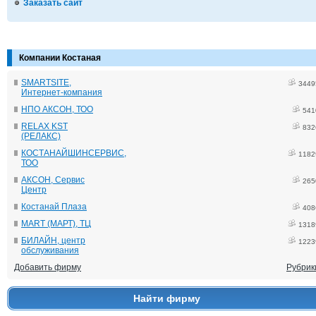
Заказать сайт
Компании Костаная
SMARTSITE,
3449
Интернет-компания
НПО АКСОН, ТОО
541
RELAX KST
832
(РЕЛАКС)
КОСТАНАЙШИНСЕРВИС,
1182
ТОО
АКСОН, Сервис
265
Центр
Костанай Плаза
408
MART (МАРТ), ТЦ
1318
БИЛАЙН, центр
1223
обслуживания
Добавить фирму
Рубрик
Найти фирму