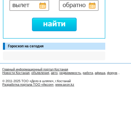
Гороскоп на сегодня
Главный информационный портал Костаная
Новости Костаная
,
объявления
,
авто
,
недвижимость
,
работа
,
афиша
,
форум
...
© 2011-2025 ТОО «Дело в шляпе», г.Костанай
Разработка портала ТОО «Аксон»
,
www.axon.kz