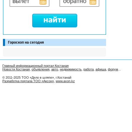
Гороскоп на сегодня
Главный информационный портал Костаная
Новости Костаная
,
объявления
,
авто
,
недвижимость
,
работа
,
афиша
,
форум
...
© 2011-2025 ТОО «Дело в шляпе», г.Костанай
Разработка портала ТОО «Аксон»
,
www.axon.kz