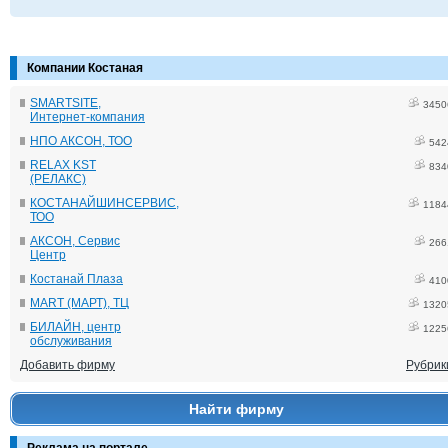
Компании Костаная
SMARTSITE,
3450
Интернет-компания
НПО АКСОН, ТОО
542
RELAX KST
834
(РЕЛАКС)
КОСТАНАЙШИНСЕРВИС,
1184
ТОО
АКСОН, Сервис
266
Центр
Костанай Плаза
410
MART (МАРТ), ТЦ
1320
БИЛАЙН, центр
1225
обслуживания
Добавить фирму
Рубрик
Найти фирму