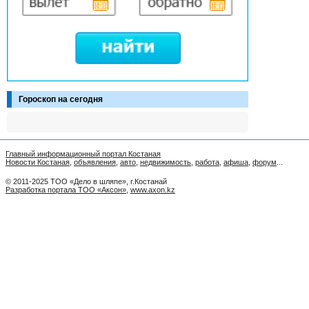
Гороскоп на сегодня
Главный информационный портал Костаная
Новости Костаная
,
объявления
,
авто
,
недвижимость
,
работа
,
афиша
,
форум
...
© 2011-2025 ТОО «Дело в шляпе», г.Костанай
Разработка портала ТОО «Аксон»
,
www.axon.kz