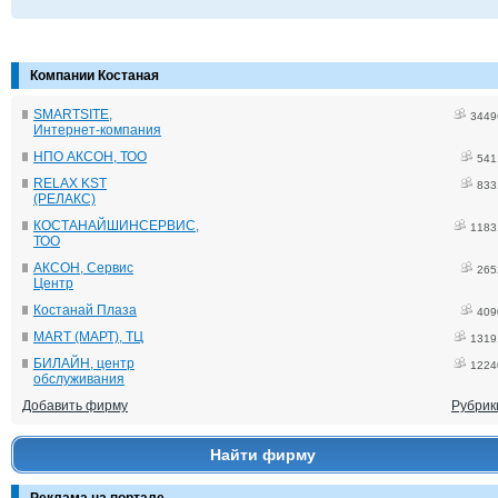
Компании Костаная
SMARTSITE,
3449
Интернет-компания
НПО АКСОН, ТОО
541
RELAX KST
833
(РЕЛАКС)
КОСТАНАЙШИНСЕРВИС,
1183
ТОО
АКСОН, Сервис
265
Центр
Костанай Плаза
409
MART (МАРТ), ТЦ
1319
БИЛАЙН, центр
1224
обслуживания
Добавить фирму
Рубрик
Найти фирму