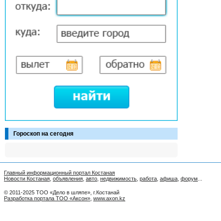
Гороскоп на сегодня
Главный информационный портал Костаная
Новости Костаная
,
объявления
,
авто
,
недвижимость
,
работа
,
афиша
,
форум
...
© 2011-2025 ТОО «Дело в шляпе», г.Костанай
Разработка портала ТОО «Аксон»
,
www.axon.kz