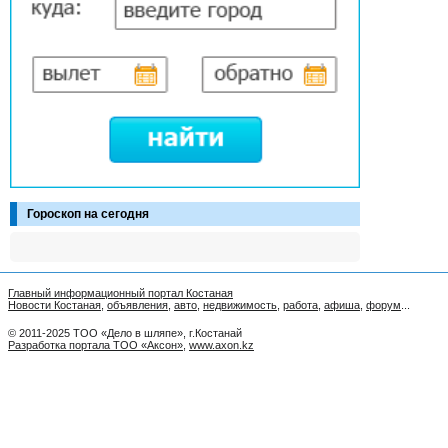
Гороскоп на сегодня
Главный информационный портал Костаная
Новости Костаная
,
объявления
,
авто
,
недвижимость
,
работа
,
афиша
,
форум
...
© 2011-2025 ТОО «Дело в шляпе», г.Костанай
Разработка портала ТОО «Аксон»
,
www.axon.kz