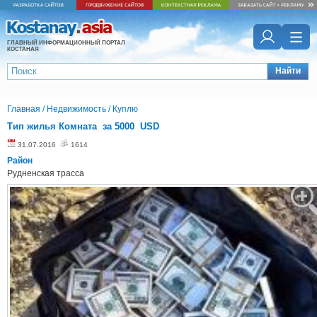
ГЛАВНЫЙ ИНФОРМАЦИОННЫЙ ПОРТАЛ
КОСТАНАЯ
Найти
Главная
/
Недвижимость
/
Куплю
Тип жилья Комната за 5000 USD
31.07.2016
1614
Район
Рудненская трасса