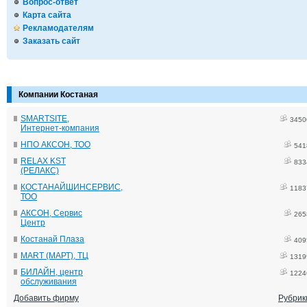
Вопрос-ответ
Карта сайта
Рекламодателям
Заказать сайт
Компании Костаная
SMARTSITE,
3450
Интернет-компания
НПО АКСОН, ТОО
541
RELAX KST
833
(РЕЛАКС)
КОСТАНАЙШИНСЕРВИС,
1183
ТОО
АКСОН, Сервис
265
Центр
Костанай Плаза
409
MART (МАРТ), ТЦ
1319
БИЛАЙН, центр
1224
обслуживания
Добавить фирму
Рубрик