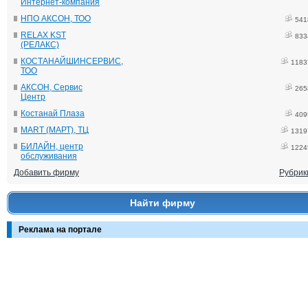
Интернет-компания
НПО АКСОН, ТОО
541
RELAX KST
833
(РЕЛАКС)
КОСТАНАЙШИНСЕРВИС,
1183
ТОО
АКСОН, Сервис
265
Центр
Костанай Плаза
409
MART (МАРТ), ТЦ
1319
БИЛАЙН, центр
1224
обслуживания
Добавить фирму
Рубрик
Найти фирму
Реклама на портале