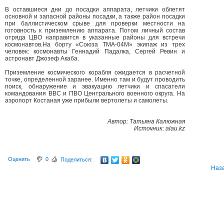
В оставшиеся дни до посадки аппарата, летчики облетят
основной и запасной районы посадки, а также район посадки
при баллистическом срыве для проверки местности на
готовность к приземлению аппарата. Потом личный состав
отряда ЦВО направится в указанные районы для встречи
космонавтов.На борту «Союза ТМА-04М» экипаж из трех
человек: космонавты Геннадий Падалка, Сергей Ревин и
астронавт Джозеф Акаба.
Приземление космического корабля ожидается в расчетной
точке, определенной заранее. Именно там и будут проводить
поиск, обнаружение и эвакуацию летчики и спасатели
командования ВВС и ПВО Центрального военного округа. На
аэропорт Костаная уже прибыли вертолеты и самолеты.
Автор: Татьяна Калюжная
Источник: alau.kz
Оценить
0
Поделиться:
Наз