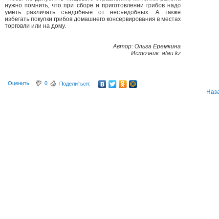
нужно помнить, что при сборе и приготовлении грибов надо
уметь различать съедобные от несъедобных. А также
избегать покупки грибов домашнего консервирования в местах
торговли или на дому.
Автор: Ольга Еремкина
Источник: alau.kz
Оценить
0
Поделиться:
Наз