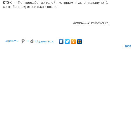
КТЭК - По просьбе жителей, которым нужно накануне 1
сентября подготовиться к школе.
Источник: kstnews.kz
Оценить
0
Поделиться:
Наз