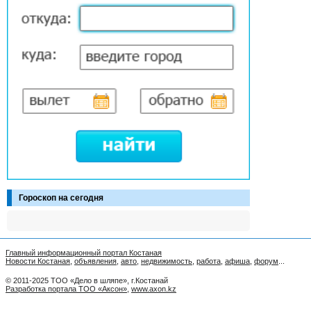
Гороскоп на сегодня
Главный информационный портал Костаная
Новости Костаная
,
объявления
,
авто
,
недвижимость
,
работа
,
афиша
,
форум
...
© 2011-2025 ТОО «Дело в шляпе», г.Костанай
Разработка портала ТОО «Аксон»
,
www.axon.kz