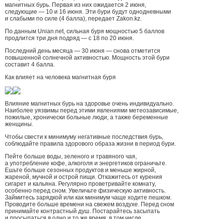
магнитных бурь. Первая из них ожидается 2 июня,
следующие — 10 и 16 июня. Эти бури будут однодневными
и слабыми по силе (4 балла), передает Zakon.kz.
По данным Unian.net, сильная буря мощностью 5 баллов
продлится три дня подряд — с 18 по 20 июня.
Последний день месяца — 30 июня — снова отметится
повышенной солнечной активностью. Мощность этой бури
составит 4 балла.
Как влияет на человека магнитная буря
Влияние магнитных бурь на здоровье очень индивидуально.
Наиболее уязвимы перед этими явлениями метеозависимые,
пожилые, хронически больные люди, а также беременные
женщины.
Чтобы свести к минимуму негативные последствия бурь,
соблюдайте правила здорового образа жизни в период бури.
Пейте больше воды, зеленого и травяного чая,
а употребление кофе, алкоголя и энергетиков ограничьте.
Ешьте больше сезонных продуктов и меньше жирной,
жареной, мучной и острой пищи. Откажитесь от курения
сигарет и кальяна. Регулярно проветривайте комнату,
особенно перед сном. Увеличьте физическую активность.
Займитесь зарядкой или как минимум чаще ходите пешком.
Проводите больше времени на свежем воздухе. Перед сном
принимайте контрастный душ. Постарайтесь засыпать
и просыпаться в одно и то же время, в том числе