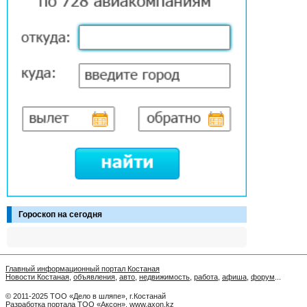
Гороскоп на сегодня
Главный информационный портал Костаная
Новости Костаная
,
объявления
,
авто
,
недвижимость
,
работа
,
афиша
,
форум
...
© 2011-2025 ТОО «Дело в шляпе», г.Костанай
Разработка портала ТОО «Аксон»
,
www.axon.kz