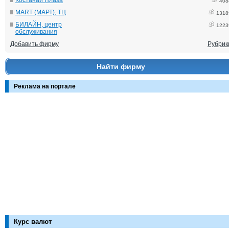
Костанай Плаза
408
MART (МАРТ), ТЦ
1318
БИЛАЙН, центр
1223
обслуживания
Добавить фирму
Рубрик
Найти фирму
Реклама на портале
Курс валют