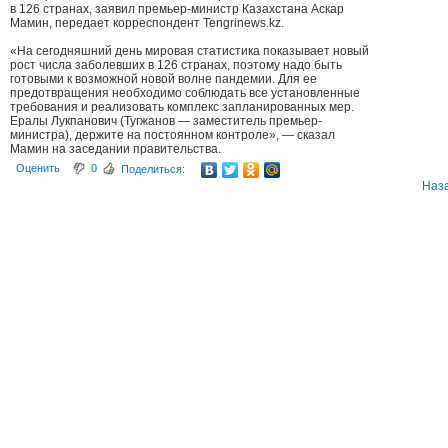
в 126 странах, заявил премьер-министр Казахстана Аскар
Мамин, передает корреспондент Tengrinews.kz.
«На сегодняшний день мировая статистика показывает новый
рост числа заболевших в 126 странах, поэтому надо быть
готовыми к возможной новой волне пандемии. Для ее
предотвращения необходимо соблюдать все установленные
требования и реализовать комплекс запланированных мер.
Ералы Лукпанович (Тугжанов — заместитель премьер-
министра), держите на постоянном контроле», — сказал
Мамин на заседании правительства.
Оценить
0
Поделиться:
Наз