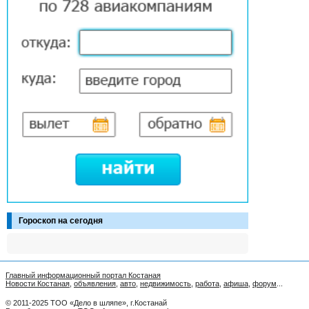
Гороскоп на сегодня
Главный информационный портал Костаная
Новости Костаная
,
объявления
,
авто
,
недвижимость
,
работа
,
афиша
,
форум
...
© 2011-2025 ТОО «Дело в шляпе», г.Костанай