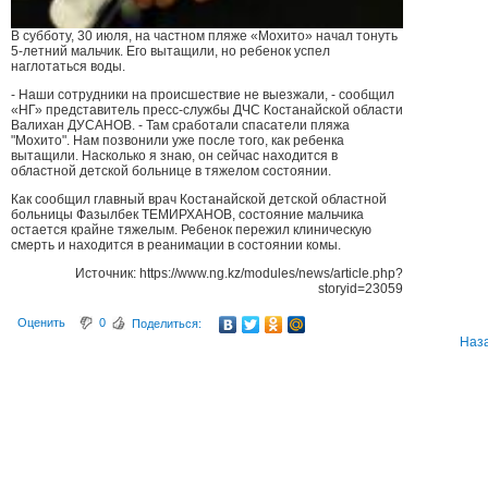
В субботу, 30 июля, на частном пляже «Мохито» начал тонуть
5-летний мальчик. Его вытащили, но ребенок успел
наглотаться воды.
- Наши сотрудники на происшествие не выезжали, - сообщил
«НГ» представитель пресс-службы ДЧС Костанайской области
Валихан ДУСАНОВ. - Там сработали спасатели пляжа
"Мохито". Нам позвонили уже после того, как ребенка
вытащили. Насколько я знаю, он сейчас находится в
областной детской больнице в тяжелом состоянии.
Как сообщил главный врач Костанайской детской областной
больницы Фазылбек ТЕМИРХАНОВ, состояние мальчика
остается крайне тяжелым. Ребенок пережил клиническую
смерть и находится в реанимации в состоянии комы.
Источник: https://www.ng.kz/modules/news/article.php?
storyid=23059
Оценить
0
Поделиться:
Наз