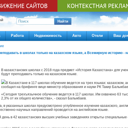
ЫЙ
Найти
а
Работа
Недвижимость
Авто
Отели
Ваш до
ие
еподавать в школах только на казахском языке, а Всемирную историю - н
В казахстанских школах с 2018 года предмет «История Казахстана» для учени
будут преподавать только на казахском языке.
В Казахстане в 117 школах обучение ведется на трех языках: казахском, а
сообщил на брифинге вице-министр образования и науки РК Такир Балыкбаев,
«Сегодня трехъязычное обучение ведется в 117 школах. Им охвачено 63 тыс
2,3% от их общего количества», - сказал Балыкбаев.
 в указанных школах предусмотрено углубленное изучение казахского, англий
тественно-научных направлений проводится на английском языке.
й день в 42 казахстанских высших учебных заведениях открыты специальные