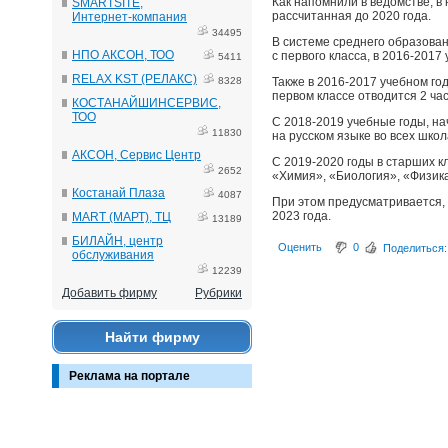
Как напомнили в ведомстве, в
SMARTSITE,
рассчитанная до 2020 года.
Интернет-компания
34495
В системе среднего образован
НПО АКСОН, ТОО
с первого класса, в 2016-2017
5411
RELAX KST (РЕЛАКС)
8328
Также в 2016-2017 учебном году
первом классе отводится 2 час
КОСТАНАЙШИНСЕРВИС,
ТОО
С 2018-2019 учебные годы, на
11830
на русском языке во всех шко
АКСОН, Сервис Центр
С 2019-2020 годы в старших к
2652
«Химия», «Биология», «Физика
Костанай Плаза
4087
При этом предусматривается, 
2023 года.
MART (МАРТ), ТЦ
13189
БИЛАЙН, центр
Оценить
0
Поделиться:
обслуживания
12239
Добавить фирму
Рубрики
Найти фирму
Реклама на портале