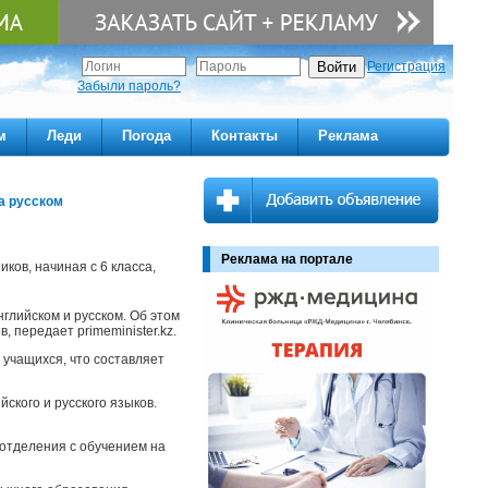
Регистрация
Забыли пароль?
м
Леди
Погода
Контакты
Реклама
а русском
Реклама на портале
ков, начиная с 6 класса,
нглийском и русском. Об этом
 передает primeminister.kz.
 учащихся, что составляет
ского и русского языков.
 отделения с обучением на