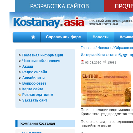
ГЛАВНЫЙ ИНФОРМАЦИОНН
ПОРТАЛ КОСТАНАЯ
Справочник фирм
Новости
Афиш
Главная
/
Новости
/
Образован
Историю Казахстана будут пр
Полезная информация
Частные объявления
03.03.2016
15681
Акции
Радио онлайн
Авиабилеты
Вопрос-ответ
Карта сайта
Рекламодателям
Заказать сайт
По информации вице-министра,
Кроме того, ряд предметов ес
По его словам, на сегодняшни
Компании Костаная
английском языке.