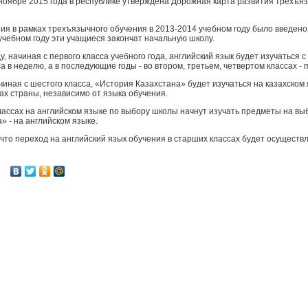
 ноябре 2015 года в республике утверждена Дорожная карта развития трехъя
ия в рамках трехъязычного обучения в 2013-2014 учебном году было введено
 учебном году эти учащиеся закончат начальную школу.
, начиная с первого класса учебного года, английский язык будет изучаться с 
а в неделю, а в последующие годы - во втором, третьем, четвертом классах - п
чиная с шестого класса, «История Казахстана» будет изучаться на казахском
лах страны, независимо от языка обучения.
лассах на английском языке по выбору школы начнут изучать предметы на в
» - на английском языке.
что переход на английский язык обучения в старших классах будет осуществл