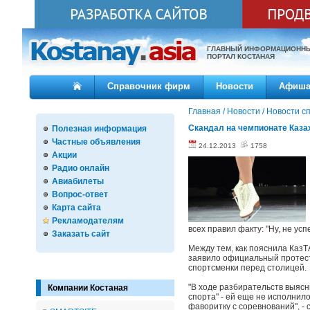
ГЛАВНЫЙ ИНФОРМАЦИОНН
ПОРТАЛ КОСТАНАЯ
Справочник фирм
Новости
Афиш
Главная
/
Новости
/
Новости с
Скандал на чемпионате Каза
Полезная информация
Частные объявления
24.12.2013
1758
Акции
Радио онлайн
Авиабилеты
Вопрос-ответ
Карта сайта
Рекламодателям
всех правил факту: "Ну, не ус
Заказать сайт
Между тем, как пояснила КазТ
заявило официальный протест
спортсменки перед столицей.
"В ходе разбирательств выясн
Компании Костаная
спорта" - ей еще не исполнил
фаворитку с соревнований", -