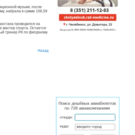
диционной музыки, после
му, набрала в сумме 106,59
захстана проводился на
де мастер спорта. Остается
ный тренер РК по фигурному
Назад