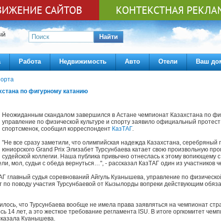
ЫЙ
Найти
а
Работа
Недвижимость
Авто
Отели
Ваш до
порта
хстана по фигурному катанию
Неожиданным скандалом завершился в Астане чемпионат Казахстана по фи
управление по физической культуре и спорту заявило официальный протест 
спортсменок, сообщил корреспондент
КазТАГ
.
"Не все сразу заметили, что олимпийская надежда Казахстана, серебряный 
юниорского Grand Prix Элизабет Турсунбаева катает свою произвольную про
судейской коллегии. Наша публика привычно отнеслась к этому вопиющему с
пели, мол, судьи с обеда вернуться…", - рассказал КазТАГ один из участников 
АГ главный судья соревнований Айгуль Куанышева, управление по физической
 по поводу участия Турсунбаевой от Кызылорды вопреки действующим обяз
илось, что Турсунбаева вообще не имела права заявляться на чемпионат стр
ось 14 лет, а это жесткое требование регламента ISU. В итоге оргкомитет че
 сказала Куанышева.