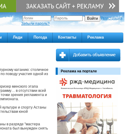
Регистрация
Забыли пароль?
м
Леди
Погода
Контакты
Реклама
гурному катанию: столичное
Реклама на портале
по поводу участия одной из
призер минского этапа
грамму… в отсутствии всей
 точки зрения регламента и
чемпионата.
 культуре и спорту Астаны
ательствам юной
аны в разряде "мастера
мпионата был вынужден снять