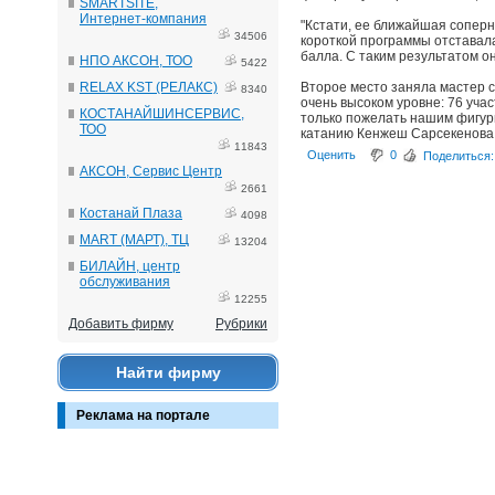
SMARTSITE,
Интернет-компания
"Кстати, ее ближайшая соперн
34506
короткой программы отставала
балла. С таким результатом он
НПО АКСОН, ТОО
5422
RELAX KST (РЕЛАКС)
Второе место заняла мастер с
8340
очень высоком уровне: 76 учас
КОСТАНАЙШИНСЕРВИС,
только пожелать нашим фигур
ТОО
катанию Кенжеш Сарсекенова
11843
Оценить
0
Поделиться:
АКСОН, Сервис Центр
2661
Костанай Плаза
4098
MART (МАРТ), ТЦ
13204
БИЛАЙН, центр
обслуживания
12255
Добавить фирму
Рубрики
Найти фирму
Реклама на портале