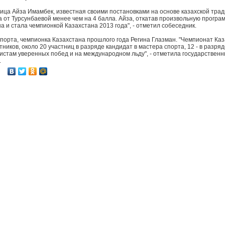
ица Айза Имамбек, известная своими постановками на основе казахской тра
 от Турсунбаевой менее чем на 4 балла. Айза, откатав произвольную програм
а и стала чемпионкой Казахстана 2013 года", - отметил собеседник.
порта, чемпионка Казахстана прошлого года Регина Глазман. "Чемпионат Ка
тников, около 20 участниц в разряде кандидат в мастера спорта, 12 - в разря
истам уверенных побед и на международном льду", - отметила государствен
.