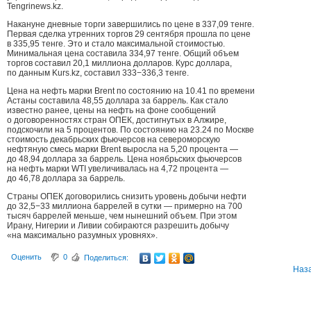
Tengrinews.kz.
Накануне дневные торги завершились по цене в 337,09 тенге.
Первая сделка утренних торгов 29 сентября прошла по цене
в 335,95 тенге. Это и стало максимальной стоимостью.
Минимальная цена составила 334,97 тенге. Общий объем
торгов составил 20,1 миллиона долларов. Курс доллара,
по данным Kurs.kz, составил 333−336,3 тенге.
Цена на нефть марки Brent по состоянию на 10.41 по времени
Астаны составила 48,55 доллара за баррель. Как стало
известно ранее, цены на нефть на фоне сообщений
о договоренностях стран ОПЕК, достигнутых в Алжире,
подскочили на 5 процентов. По состоянию на 23.24 по Москве
стоимость декабрьских фьючерсов на североморскую
нефтяную смесь марки Brent выросла на 5,20 процента —
до 48,94 доллара за баррель. Цена ноябрьских фьючерсов
на нефть марки WTI увеличивалась на 4,72 процента —
до 46,78 доллара за баррель.
Страны ОПЕК договорились снизить уровень добычи нефти
до 32,5−33 миллиона баррелей в сутки — примерно на 700
тысяч баррелей меньше, чем нынешний объем. При этом
Ирану, Нигерии и Ливии собираются разрешить добычу
«на максимально разумных уровнях».
Оценить
0
Поделиться:
Наз