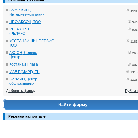
SMARTSITE,
3448
Интернет-компания
НПО АКСОН, ТОО
540
RELAX KST
831
(РЕЛАКС)
КОСТАНАЙШИНСЕРВИС,
1181
ТОО
АКСОН, Сервис
263
Центр
Костанай Плаза
407
MART (МАРТ), ТЦ
1318
БИЛАЙН, центр
1223
обслуживания
Добавить фирму
Рубрик
Найти фирму
Реклама на портале