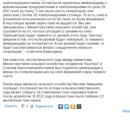
зернопереработчиков, потом были заключены меморандумы с
мукомольными предприятиями и хлебопекарнями по цене 28
000 тенге за тонну. У нас было шесть операторов, они
работали с более 35 хлебопекарнями столицы. То есть, хлеб в
розничной сети реализуется по 50 тенге за булку формового.
В настоящее время зерно пока не выдается. Мы уже
связывались с Министерством сельского хозяйства, они
ссылаются на то, что вся ситуация (с ценами на хлеб -
Прим.автора) будет зависеть от урожая этого года. Они нас
уверили в том, что если урожай будет обильный, то никакого
меморандума не потребуется. Если урожай будет низким, то
будет рассматриваться вопрос о выделении зерна из
госрезерва", - отметила Ермолдина.
Как известно, летом прошлого года между акиматами,
Министерством сельского хозяйства, холдингом "КазАгро" и
Союзом зернопереработчиков был подписан меморандум о
мерах по стабилизации цен на хлеб формовой и муку первого
сорта.
Ранее вице-министр сельского хозяйства Муслим Умирьяев
сообщал, что Казахстан по итогам сельскохозяйственного
года может собрать 16,3 миллиона тонн зерновых в весе
после доработки. В 2012 году в Казахстане было собрано 12
миллионов тонн зерна.
Оценить
0
Поделиться:
Наз