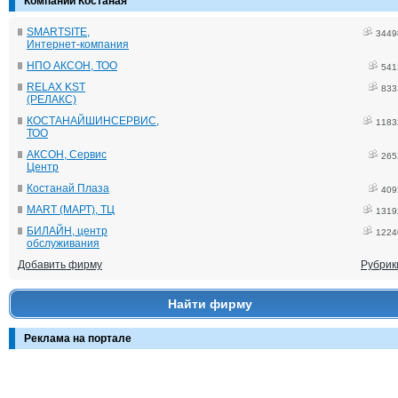
Компании Костаная
SMARTSITE,
3449
Интернет-компания
НПО АКСОН, ТОО
541
RELAX KST
833
(РЕЛАКС)
КОСТАНАЙШИНСЕРВИС,
1183
ТОО
АКСОН, Сервис
265
Центр
Костанай Плаза
409
MART (МАРТ), ТЦ
1319
БИЛАЙН, центр
1224
обслуживания
Добавить фирму
Рубрик
Найти фирму
Реклама на портале