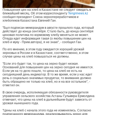
Повышения цен на хлеб в Казахстане не следует ожидать в
ближайший месяц. Об этом корреспонденту
Tengrinews.kz
сообщил президент Союза зернопереработчиков и
хлебопеков Казахстана Евгений Ган.
"Был подписан меморандум в августе прошлого года, который
действует до конца сентября. Стало быть, до конца сентября
ценовая политика по кормовому хлебу меняться не может.
Откуда идет информация такая (о якобы повышении цен на
хлеб и муку - Прим.автора), я не знаю", - сообщил Ган.
По его мнению, в этом году ожидается хороший урожай
зерновых в России и в Казахстане, соответственно, в этом
случае цены на хлеб повышаться не должны.
"Если это будет так, то цена на зерно будет низкая.
Оснований для повышения цен на зерно сегодня не имеется.
Если уж на то дело пошло, то цена на хлеб не есть на
сегодняшний день индикатор. В то же время, если у нас идет
речь о социально-значимых продуктах, то внимание должно
быть обращено не только на хлеб, но и на все остальное", -
отметил он.
В свою очередь, исполняющая обязанности руководителя
управления сельского хозяйства Астаны Гульмира Ермолдина
отмечает, что цены на хлеб в дальнейшем будут зависеть от
урожая нынешнего года.
"Цены на хлеб с начала этого года не изменялись. Согласно
подписанного меморандума, реализовывалось зерно для