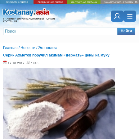
ГЛАВНЫЙ ИНФОРМАЦИОННЫЙ ПОРТАЛ
КОСТАНАЯ
Найти
Главная
/
Новости
/
Экономика
Серик Ахметов поручил акимам «держать» цены на муку
17.10.2012
1416