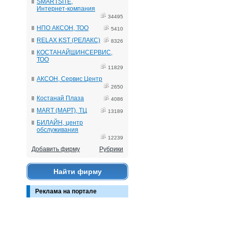
SMARTSITE,
Интернет-компания
34495
НПО АКСОН, ТОО
5410
RELAX KST (РЕЛАКС)
8326
КОСТАНАЙШИНСЕРВИС,
ТОО
11829
АКСОН, Сервис Центр
2650
Костанай Плаза
4086
MART (МАРТ), ТЦ
13189
БИЛАЙН, центр
обслуживания
12239
Добавить фирму
Рубрики
Найти фирму
Реклама на портале