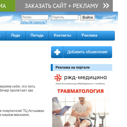
Регистрация
Забыли пароль?
м
Леди
Погода
Контакты
Реклама
Реклама на портале
веряем себя, что пить
Вечер пролетает как
ые покупатели! ТЦ Астыкжан
в нашем магазине,