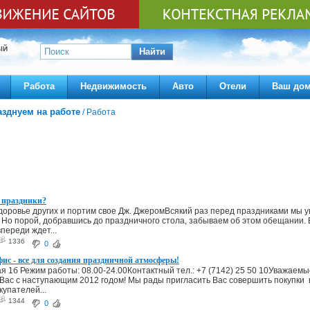
ЫЙ
Найти
Работа
Недвижимость
Авто
Отели
Ваш до
азднуем на работе
/
Работа
 праздники?
доровье других и портим свое Дж. ДжеромВсякий раз перед праздниками мы у
. Но порой, добравшись до праздничного стола, забываем об этом обещании. 
переди ждет...
1336
0
ис - все для создания праздничной атмосферы!
ая 1б Режим работы: 08.00-24.00Контактный тел.: +7 (7142) 25 50 10Уважаем
Вас с наступающим 2012 годом! Мы рады пригласить Вас совершить покупки 
купателей...
1344
0