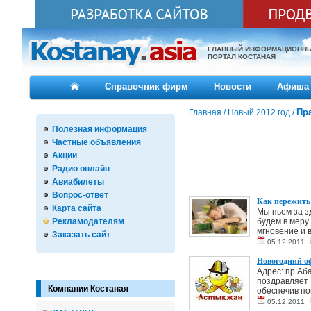
ГЛАВНЫЙ ИНФОРМАЦИОНН
ПОРТАЛ КОСТАНАЯ
Справочник фирм
Новости
Афиша
Пр
Главная
/
Новый 2012 год
/
Полезная информация
Частные объявления
Акции
Радио онлайн
Авиабилеты
Вопрос-ответ
Как пережить
Карта сайта
Мы пьем за з
Рекламодателям
будем в меру
мгновение и в
Заказать сайт
05.12.2011
Новогодний оф
Адрес: пр.Аб
поздравляет 
Компании Костаная
обеспечив по
05.12.2011