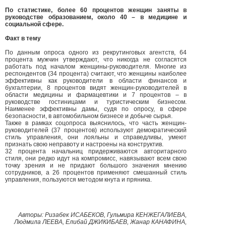
По статистике, более 60 процентов женщин заняты в
руководстве образованием, около 40 – в медицине и
социальной сфере.
Факт в тему
По данным опроса одного из рекрутинговых агентств, 64
процента мужчин утверждают, что никогда не согласятся
работать под началом женщины-руководителя. Многие из
респондентов (34 процента) считают, что женщины наиболее
эффективны как руководители в области финансов и
бухгалтерии, 8 процентов видят женщин-руководителей в
области медицины и фармацевтики и 7 процентов – в
руководстве гостиницами и туристическим бизнесом.
Наименее эффективны дамы, судя по опросу, в сфере
безопасности, в автомобильном бизнесе и добыче сырья.
Также в рамках соцопроса выяснилось, что часть женщин-
руководителей (37 процентов) используют демократический
стиль управления, они лояльны и справедливы, умеют
признать свою неправоту и настроены на конструктив.
32 процента начальниц придерживаются авторитарного
стиля, они редко идут на компромисс, навязывают всем свою
точку зрения и не придают большого значения мнению
сотрудников, а 26 процентов применяют смешанный стиль
управления, пользуются методом кнута и пряника.
Авторы: Ризабек ИСАБЕКОВ, Гульмира КЕНЖЕГАЛИЕВА,
Людмила ЛЕЕВА, Елибай ДЖИКИБАЕВ, Жанар КАНАФИНА,