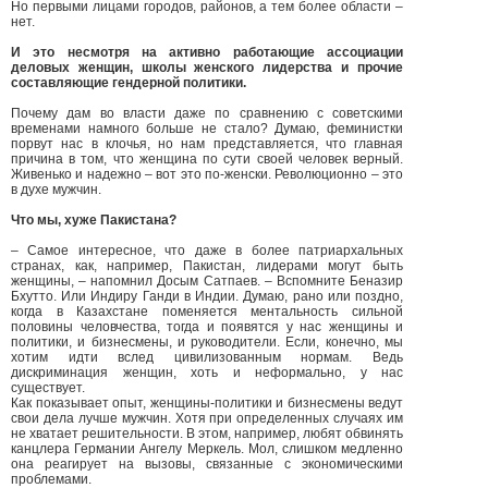
Но первыми лицами городов, районов, а тем более области –
нет.
И это несмотря на активно работающие ассоциации
деловых женщин, школы женского лидерства и прочие
составляющие гендерной политики.
Почему дам во власти даже по сравнению с советскими
временами намного больше не стало? Думаю, феминистки
порвут нас в клочья, но нам представляется, что главная
причина в том, что женщина по сути своей человек верный.
Живенько и надежно – вот это по-женски. Революционно – это
в духе мужчин.
Что мы, хуже Пакистана?
– Самое интересное, что даже в более патриархальных
странах, как, например, Пакистан, лидерами могут быть
женщины, – напомнил Досым Сатпаев. – Вспомните Беназир
Бхутто. Или Индиру Ганди в Индии. Думаю, рано или поздно,
когда в Казахстане поменяется ментальность сильной
половины человчества, тогда и появятся у нас женщины и
политики, и бизнесмены, и руководители. Если, конечно, мы
хотим идти вслед цивилизованным нормам. Ведь
дискриминация женщин, хоть и неформально, у нас
существует.
Как показывает опыт, женщины-политики и бизнесмены ведут
свои дела лучше мужчин. Хотя при определенных случаях им
не хватает решительности. В этом, например, любят обвинять
канцлера Германии Ангелу Меркель. Мол, слишком медленно
она реагирует на вызовы, связанные с экономическими
проблемами.