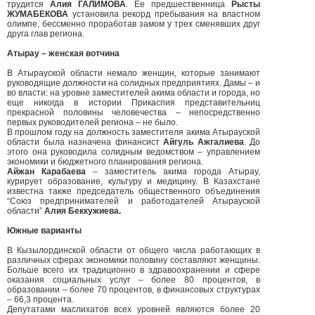
трудится
Алия ГАЛИМОВА
. Ее предшественница
Рысты
ЖУМАБЕКОВА
установила рекорд пребывания на властном
олимпе, бессменно проработав замом у трех сменявших друг
друга глав региона.
Атырау – женская вотчина
В Атырауской области немало женщин, которые занимают
руководящие должности на солидных предприятиях. Дамы – и
во власти: на уровне заместителей акима области и города, но
еще никогда в истории Прикаспия представительниц
прекрасной половины человечества – непосредственно
первых руководителей региона – не было.
В прошлом году на должность заместителя акима Атырауской
области была назначена финансист
Айгуль Ажгалиева
. До
этого она руководила солидным ведомством – управлением
экономики и бюджетного планирования региона.
Айжан Карабаева
– заместитель акима города Атырау,
курирует образование, культуру и медицину. В Казахстане
известна также председатель общественного объединения
“Союз предпринимателей и работодателей Атырауской
области”
Алия Беккужиева.
Южные варианты
В Кызылординской области от общего числа работающих в
различных сферах экономики половину составляют женщины.
Больше всего их традиционно в здравоохранении и сфере
оказания социальных услуг – более 80 процентов, в
образовании – более 70 процентов, в финансовых структурах
– 66,3 процента.
Депутатами маслихатов всех уровней являются более 20