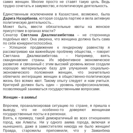
самих женщин. Многие просто не ставят такую цель. Ведь
трудно сочетать и замужество, и политическую деятельность.
Единственным исключением в Казахстане, возможно, была
Дарига Назарбаева
, которая создала партию и вела активную
политическую деятельность...
Может быть, ввести обязательные квоты на женское
присутствие в органах власти?
Сенатор
Светлана Джалмагамбетова
– не сторонница
подобных квот. Она уверена, что женщина должна быть сама
по себе конкурентоспособна.
– Успешное продвижение к гендерному равенству я
рассматриваю как важнейшую проблему общества, – говорит
Светлана Джалмагамбетова. – Например, взять
скандинавские страны. Их эффективное экономическое
развитие и связанный с этим высокий уровень жизни создали
хорошую материальную базу для улучшения социально-
экономического положения женщин, что значительно
облегчило интеграцию женщин в общественно-политическую
жизнь без всяких квот. Такому опыту следует и нам учиться.
Критерий должен быть один – уровень профессионализма,
позволяющий заниматься государственными вопросами.
Женщин – в акимы!
Впрочем, проанализировав ситуацию по стране, я пришла к
выводу, что не особенно-то доверяют женщинам
государственные посты и в регионах.
Взять, к примеру, такой демократичный во всех отношениях
город, как Алматы. Ни у одного акима города, включая и
нынешнего, даже в заместителях никогда не было женщин!
Правда, старожилы припомнили, что у Заманбека