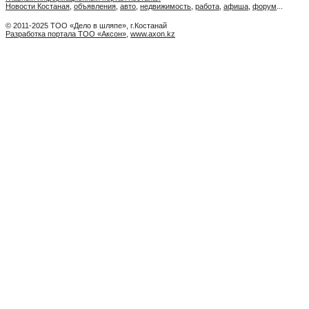
Новости Костаная
,
объявления
,
авто
,
недвижимость
,
работа
,
афиша
,
форум
...
© 2011-2025 ТОО «Дело в шляпе», г.Костанай
Разработка портала ТОО «Аксон»
,
www.axon.kz