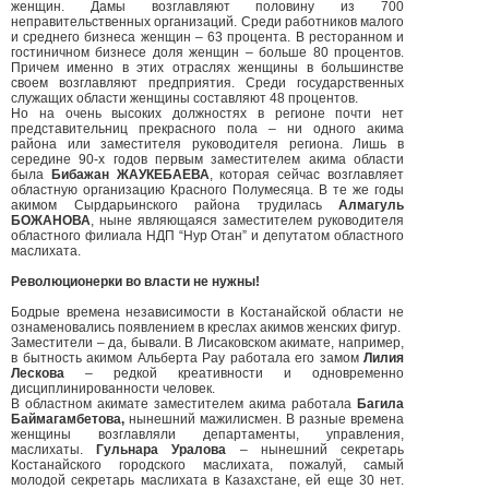
женщин. Дамы возглавляют половину из 700
неправительственных организаций. Среди работников малого
и среднего бизнеса женщин – 63 процента. В ресторанном и
гостиничном бизнесе доля женщин – больше 80 процентов.
Причем именно в этих отраслях женщины в большинстве
своем возглавляют предприятия. Среди государственных
служащих области женщины составляют 48 процентов.
Но на очень высоких должностях в регионе почти нет
представительниц прекрасного пола – ни одного акима
района или заместителя руководителя региона. Лишь в
середине 90-х годов первым заместителем акима области
была
Бибажан ЖАУКЕБАЕВА
, которая сейчас возглавляет
областную организацию Красного Полумесяца. В те же годы
акимом Сырдарьинского района трудилась
Алмагуль
БОЖАНОВА
, ныне являющаяся заместителем руководителя
областного филиала НДП “Нур Отан” и депутатом областного
маслихата.
Революционерки во власти не нужны!
Бодрые времена независимости в Костанайской области не
ознаменовались появлением в креслах акимов женских фигур.
Заместители – да, бывали. В Лисаковском акимате, например,
в бытность акимом Альберта Рау работала его замом
Лилия
Лескова
– редкой креативности и одновременно
дисциплинированности человек.
В областном акимате заместителем акима работала
Багила
Баймагамбетова,
нынешний мажилисмен. В разные времена
женщины возглавляли департаменты, управления,
маслихаты.
Гульнара Уралова
– нынешний секретарь
Костанайского городского маслихата, пожалуй, самый
молодой секретарь маслихата в Казахстане, ей еще 30 нет.