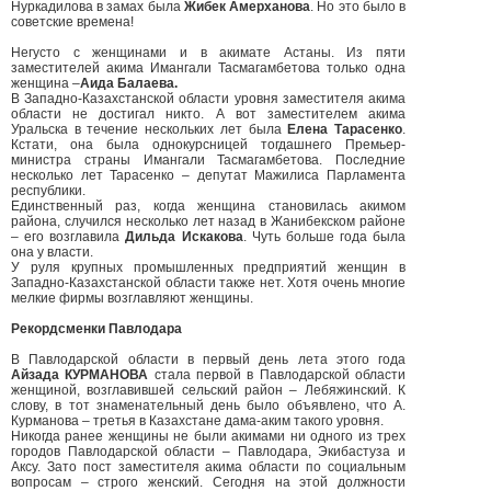
Нуркадилова в замах была
Жибек Амерханова
. Но это было в
советские времена!
Негусто с женщинами и в акимате Астаны. Из пяти
заместителей акима Имангали Тасмагамбетова только одна
женщина –
Аида Балаева.
В Западно-Казахстанской области уровня заместителя акима
области не достигал никто. А вот заместителем акима
Уральска в течение нескольких лет была
Елена Тарасенко
.
Кстати, она была однокурсницей тогдашнего Премьер-
министра страны Имангали Тасмагамбетова. Последние
несколько лет Тарасенко – депутат Мажилиса Парламента
республики.
Единственный раз, когда женщина становилась акимом
района, случился несколько лет назад в Жанибекском районе
– его возглавила
Дильда Искакова
. Чуть больше года была
она у власти.
У руля крупных промышленных предприятий женщин в
Западно-Казахстанской области также нет. Хотя очень многие
мелкие фирмы возглавляют женщины.
Рекордсменки Павлодара
В Павлодарской области в первый день лета этого года
Айзада КУРМАНОВА
стала первой в Павлодарской области
женщиной, возглавившей сельский район – Лебяжинский. К
слову, в тот знаменательный день было объявлено, что А.
Курманова – третья в Казахстане дама-аким такого уровня.
Никогда ранее женщины не были акимами ни одного из трех
городов Павлодарской области – Павлодара, Экибастуза и
Аксу. Зато пост заместителя акима области по социальным
вопросам – строго женский. Сегодня на этой должности