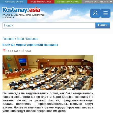
ГЛАВНЫЙ ИНФОРМАЦИОННЫЙ ПОРТАЛ
КОСТАНАЯ
Найти
Главная
/
Леди
/
Карьера
Если бы миром управляли женщины
13.03.2012
3461
Вы никогда не задумывались о том, как бы складывалась
наша жизнь, если бы во власти было больше женщин? По
мнению экспертов разных мастей, представительницы
слабой половины – профессиональны, меньше берут
взяток, более уступчивы и менее коррумпированы, весьма
успешно ведут любое вверенное им дело.