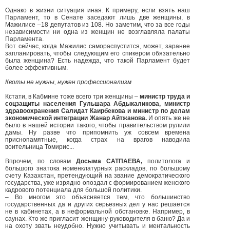
Однако в жизни ситуация иная. К примеру, если взять наш
Парламент, то в Сенате заседают лишь две женщины, в
Мажилисе –18 депутатов из 108. Но заметим, что за все годы
независимости ни одна из женщин не возглавляла палаты
Парламента.
Вот сейчас, когда Мажилис самораспустится, может, заранее
запланировать, чтобы следующим его спикером обязательно
была женщина? Есть надежда, что такой Парламент будет
более эффективным.
Квоты не нужны, нужен профессионализм
Кстати, в Кабмине тоже всего три женщины –
министр труда и
соцзащиты населения Гульшара Абдыкаликова, министр
здравоохранения Салидат Каирбекова и министр по делам
экономической интеграции Жанар Айтжанова.
И опять же не
было в нашей истории такого, чтобы правительством рулили
дамы. Ну разве что припомнить уж совсем времена
приснопамятные, когда страх на врагов наводила
воительница Томирис...
Впрочем, по словам
Досыма САТПАЕВА,
политолога и
большого знатока номенклатурных раскладов, по большому
счету Казахстан, претендующий на звание демократического
государства, уже изрядно опоздал с формированием женского
кадрового потенциала для большой политики.
– Во многом это объясняется тем, что большинство
государственных да и других серьезных дел у нас решается
не в кабинетах, а в неформальной обстановке. Например, в
саунах. Кто же пригласит женщину-руководителя в баню? Да и
на охоту звать неудобно. Нужно учитывать и ментальность