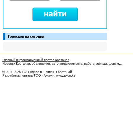
Гороскоп на сегодня
Главный информационный портал Костаная
Новости Костаная
,
объявления
,
авто
,
недвижимость
,
работа
,
афиша
,
форум
...
© 2011-2025 ТОО «Дело в шляпе», г.Костанай
Разработка портала ТОО «Аксон»
,
www.axon.kz