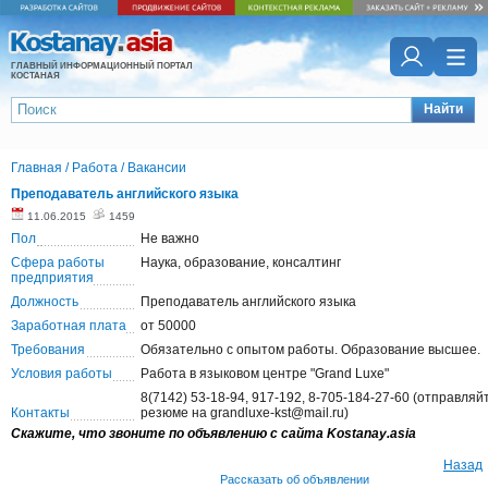
ГЛАВНЫЙ ИНФОРМАЦИОННЫЙ ПОРТАЛ
КОСТАНАЯ
Найти
Главная
/
Работа
/
Вакансии
Преподаватель английского языка
11.06.2015
1459
Пол
Не важно
Сфера работы
Наука, образование, консалтинг
предприятия
Должность
Преподаватель английского языка
Заработная плата
от 50000
Требования
Обязательно с опытом работы. Образование высшее.
Условия работы
Работа в языковом центре "Grand Luxe"
8(7142) 53-18-94, 917-192, 8-705-184-27-60 (отправляй
Контакты
резюме на grandluxe-kst@mail.ru)
Скажите, что звоните по объявлению с сайта Kostanay.asia
Назад
Рассказать об объявлении