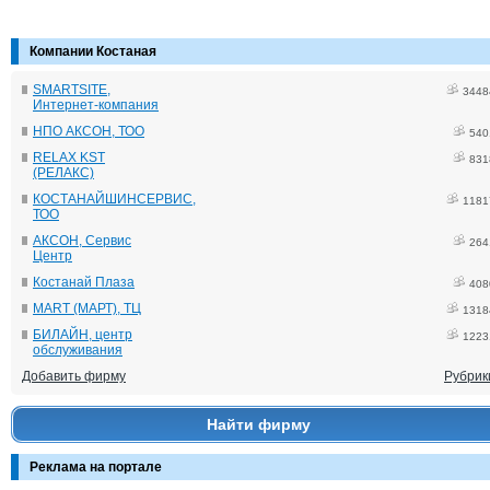
Компании Костаная
SMARTSITE,
3448
Интернет-компания
НПО АКСОН, ТОО
540
RELAX KST
831
(РЕЛАКС)
КОСТАНАЙШИНСЕРВИС,
1181
ТОО
АКСОН, Сервис
264
Центр
Костанай Плаза
408
MART (МАРТ), ТЦ
1318
БИЛАЙН, центр
1223
обслуживания
Добавить фирму
Рубрик
Найти фирму
Реклама на портале