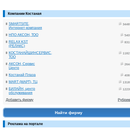
Компании Костаная
SMARTSITE,
3448
Интернет-компания
НПО АКСОН, ТОО
540
RELAX KST
831
(РЕЛАКС)
КОСТАНАЙШИНСЕРВИС,
1182
ТОО
АКСОН, Сервис
264
Центр
Костанай Плаза
408
MART (МАРТ), ТЦ
1318
БИЛАЙН, центр
1223
обслуживания
Добавить фирму
Рубрик
Найти фирму
Реклама на портале