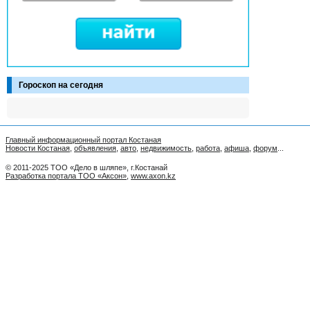
Гороскоп на сегодня
Главный информационный портал Костаная
Новости Костаная
,
объявления
,
авто
,
недвижимость
,
работа
,
афиша
,
форум
...
© 2011-2025 ТОО «Дело в шляпе», г.Костанай
Разработка портала ТОО «Аксон»
,
www.axon.kz