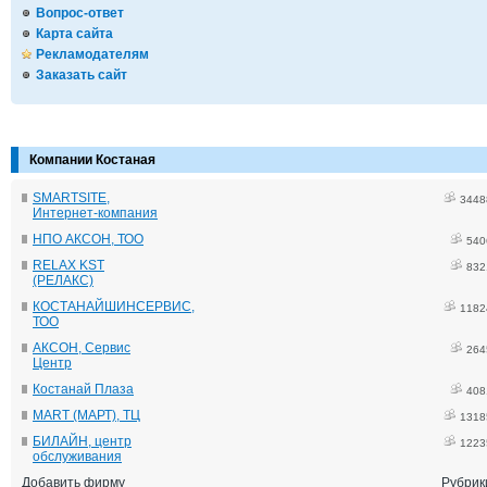
Вопрос-ответ
Карта сайта
Рекламодателям
Заказать сайт
Компании Костаная
SMARTSITE,
3448
Интернет-компания
НПО АКСОН, ТОО
540
RELAX KST
832
(РЕЛАКС)
КОСТАНАЙШИНСЕРВИС,
1182
ТОО
АКСОН, Сервис
264
Центр
Костанай Плаза
408
MART (МАРТ), ТЦ
1318
БИЛАЙН, центр
1223
обслуживания
Добавить фирму
Рубрик