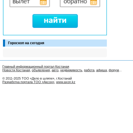
Гороскоп на сегодня
Главный информационный портал Костаная
Новости Костаная
,
объявления
,
авто
,
недвижимость
,
работа
,
афиша
,
форум
...
© 2011-2025 ТОО «Дело в шляпе», г.Костанай
Разработка портала ТОО «Аксон»
,
www.axon.kz