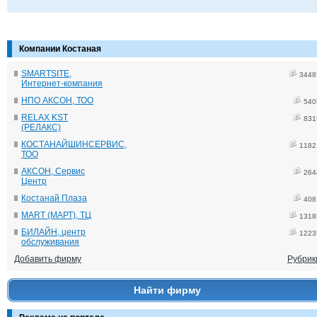
Компании Костаная
SMARTSITE,
3448
Интернет-компания
НПО АКСОН, ТОО
540
RELAX KST
831
(РЕЛАКС)
КОСТАНАЙШИНСЕРВИС,
1182
ТОО
АКСОН, Сервис
264
Центр
Костанай Плаза
408
MART (МАРТ), ТЦ
1318
БИЛАЙН, центр
1223
обслуживания
Добавить фирму
Рубрик
Найти фирму