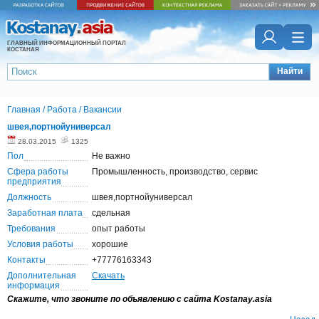
ГЛАВНЫЙ ИНФОРМАЦИОННЫЙ ПОРТАЛ
КОСТАНАЯ
Найти
Главная
/
Работа
/
Вакансии
швея,портнойуниверсал
28.03.2015
1325
Пол
Не важно
Сфера работы
Промышленность, производство, сервис
предприятия
Должность
швея,портнойуниверсал
Заработная плата
сдельная
Требования
опыт работы
Условия работы
хорошие
Контакты
+77776163343
Дополнительная
Скачать
информация
Скажите, что звоните по объявлению с сайта Kostanay.asia