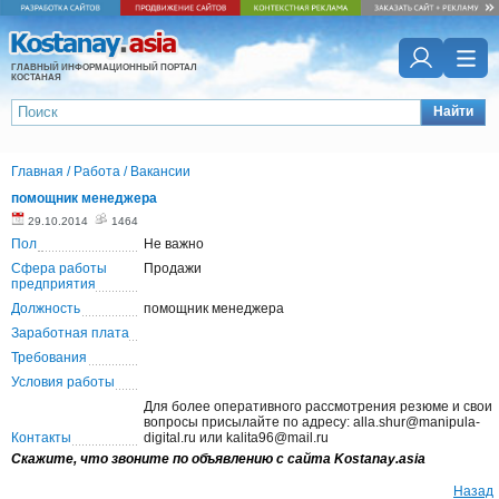
ГЛАВНЫЙ ИНФОРМАЦИОННЫЙ ПОРТАЛ
КОСТАНАЯ
Найти
Главная
/
Работа
/
Вакансии
помощник менеджера
29.10.2014
1464
Пол
Не важно
Сфера работы
Продажи
предприятия
Должность
помощник менеджера
Заработная плата
Требования
Условия работы
Для более оперативного рассмотрения резюме и свои
вопросы присылайте по адресу: alla.shur@manipula-
Контакты
digital.ru или kalita96@mail.ru
Скажите, что звоните по объявлению с сайта Kostanay.asia
Назад