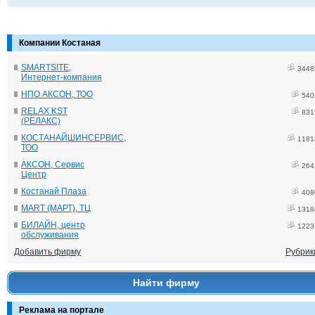
Компании Костаная
SMARTSITE,
3448
Интернет-компания
НПО АКСОН, ТОО
540
RELAX KST
831
(РЕЛАКС)
КОСТАНАЙШИНСЕРВИС,
1181
ТОО
АКСОН, Сервис
264
Центр
Костанай Плаза
408
MART (МАРТ), ТЦ
1318
БИЛАЙН, центр
1223
обслуживания
Добавить фирму
Рубрик
Найти фирму
Реклама на портале