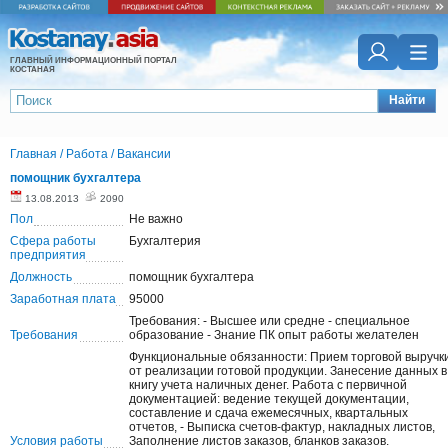
ГЛАВНЫЙ ИНФОРМАЦИОННЫЙ ПОРТАЛ
КОСТАНАЯ
Найти
Главная
/
Работа
/
Вакансии
помощник бухгалтера
13.08.2013
2090
Пол
Не важно
Сфера работы
Бухгалтерия
предприятия
Должность
помощник бухгалтера
Заработная плата
95000
Требования: - Высшее или средне - специальное
Требования
образование - Знание ПК опыт работы желателен
Функциональные обязанности: Прием торговой выручк
от реализации готовой продукции. Занесение данных в
книгу учета наличных денег. Работа с первичной
документацией: ведение текущей документации,
составление и сдача ежемесячных, квартальных
отчетов, - Выписка счетов-фактур, накладных листов,
Условия работы
Заполнение листов заказов, бланков заказов.