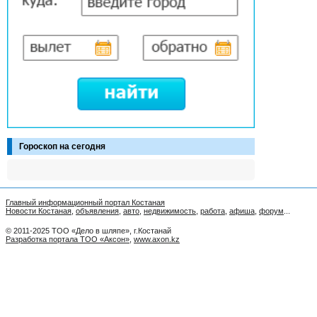
Гороскоп на сегодня
Главный информационный портал Костаная
Новости Костаная
,
объявления
,
авто
,
недвижимость
,
работа
,
афиша
,
форум
...
© 2011-2025 ТОО «Дело в шляпе», г.Костанай
Разработка портала ТОО «Аксон»
,
www.axon.kz