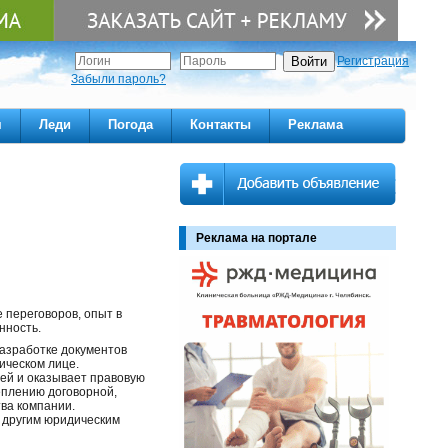
Регистрация
Забыли пароль?
м
Леди
Погода
Контакты
Реклама
Реклама на портале
 переговоров, опыт в
нность.
разработке документов
ическом лице.
ей и оказывает правовую
еплению договорной,
ва компании.
 другим юридическим