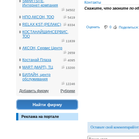
SMARTSITE,
Контакты
Интернет-компания
Скажите, что звоните по об
34502
НПО АКСОН, ТОО
5419
RELAX KST (РЕЛАКС)
8334
Оценить
0
Поделиться:
КОСТАНАЙШИНСЕРВИС,
ТОО
11839
АКСОН, Сервис Центр
2659
Костанай Плаза
4095
MART (МАРТ), ТЦ
13200
БИЛАЙН, центр
обслуживания
12246
Добавить фирму
Рубрики
Найти фирму
Реклама на портале
Оставьте свой комментарий/о