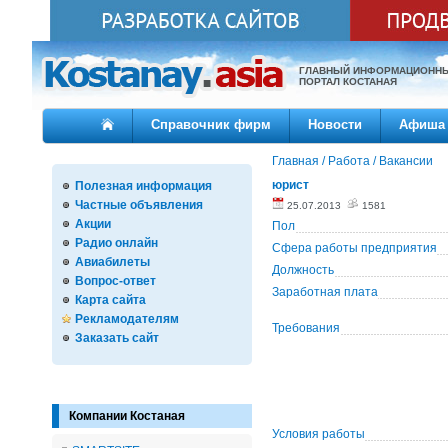
ГЛАВНЫЙ ИНФОРМАЦИОНН
ПОРТАЛ КОСТАНАЯ
Справочник фирм
Новости
Афиша
Главная
/
Работа
/
Вакансии
юрист
Полезная информация
Частные объявления
25.07.2013
1581
Акции
Пол
Радио онлайн
Сфера работы предприятия
Авиабилеты
Должность
Вопрос-ответ
Заработная плата
Карта сайта
Рекламодателям
Требования
Заказать сайт
Компании Костаная
Условия работы