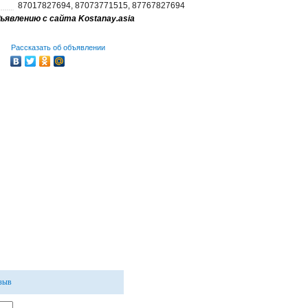
87017827694, 87073771515, 87767827694
ъявлению с сайта Kostanay.asia
Рассказать об объявлении
тзыв