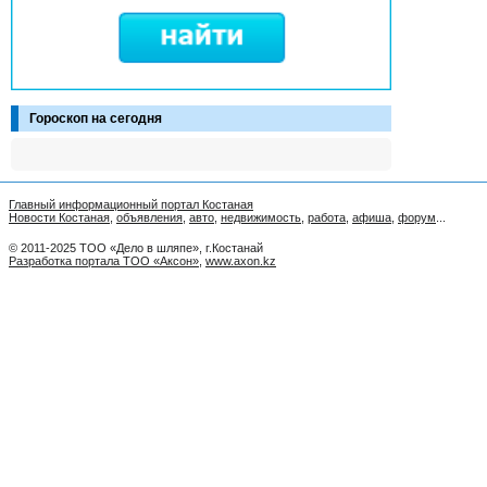
Гороскоп на сегодня
Главный информационный портал Костаная
Новости Костаная
,
объявления
,
авто
,
недвижимость
,
работа
,
афиша
,
форум
...
© 2011-2025 ТОО «Дело в шляпе», г.Костанай
Разработка портала ТОО «Аксон»
,
www.axon.kz