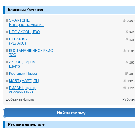
Компании Костаная
SMARTSITE,
3450
Интернет-компания
НПО АКСОН, ТОО
542
RELAX KST
833
(РЕЛАКС)
КОСТАНАЙШИНСЕРВИС,
1184
ТОО
АКСОН, Сервис
266
Центр
Костанай Плаза
409
MART (МАРТ), ТЦ
1320
БИЛАЙН, центр
1225
обслуживания
Добавить фирму
Рубрик
Найти фирму
Реклама на портале