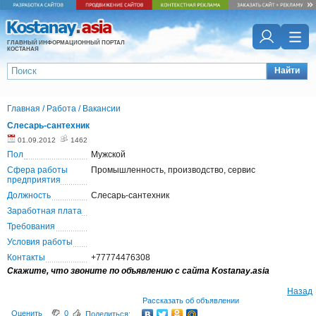
ГЛАВНЫЙ ИНФОРМАЦИОННЫЙ ПОРТАЛ
КОСТАНАЯ
Найти
Главная
/
Работа
/
Вакансии
Слесарь-сантехник
01.09.2012
1462
Пол
Мужской
Сфера работы
Промышленность, производство, сервис
предприятия
Должность
Слесарь-сантехник
Заработная плата
Требования
Условия работы
Контакты
+77774476308
Скажите, что звоните по объявлению с сайта Kostanay.asia
Назад
Рассказать об объявлении
Оценить
0
Поделиться: