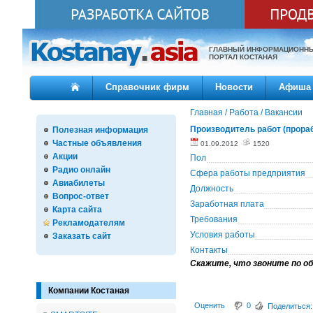
ГЛАВНЫЙ ИНФОРМАЦИОНН
ПОРТАЛ КОСТАНАЯ
Справочник фирм
Новости
Афиша
Главная
/
Работа
/
Вакансии
Производитель работ (прораб
Полезная информация
Частные объявления
01.09.2012
1520
Акции
Пол
Радио онлайн
Сфера работы предприятия
Авиабилеты
Должность
Вопрос-ответ
Заработная плата
Карта сайта
Требования
Рекламодателям
Условия работы
Заказать сайт
Контакты
Скажите, что звоните по об
Компании Костаная
Оценить
0
Поделиться: