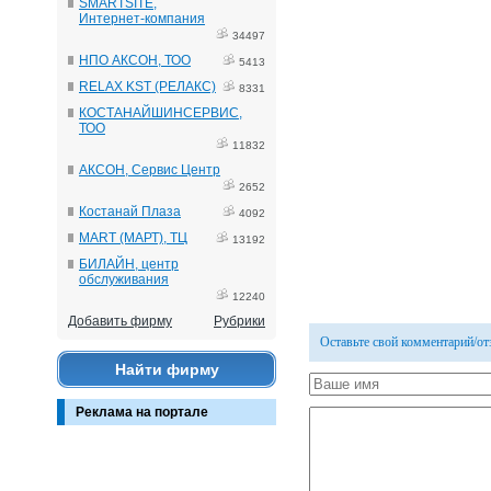
SMARTSITE,
Интернет-компания
34497
НПО АКСОН, ТОО
5413
RELAX KST (РЕЛАКС)
8331
КОСТАНАЙШИНСЕРВИС,
ТОО
11832
АКСОН, Сервис Центр
2652
Костанай Плаза
4092
MART (МАРТ), ТЦ
13192
БИЛАЙН, центр
обслуживания
12240
Добавить фирму
Рубрики
Оставьте свой комментарий/о
Найти фирму
Реклама на портале