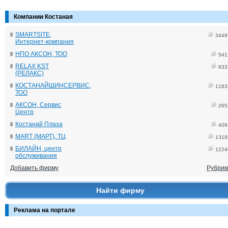
Компании Костаная
SMARTSITE,
3449
Интернет-компания
НПО АКСОН, ТОО
541
RELAX KST
833
(РЕЛАКС)
КОСТАНАЙШИНСЕРВИС,
1183
ТОО
АКСОН, Сервис
265
Центр
Костанай Плаза
409
MART (МАРТ), ТЦ
1319
БИЛАЙН, центр
1224
обслуживания
Добавить фирму
Рубрик
Найти фирму
Реклама на портале