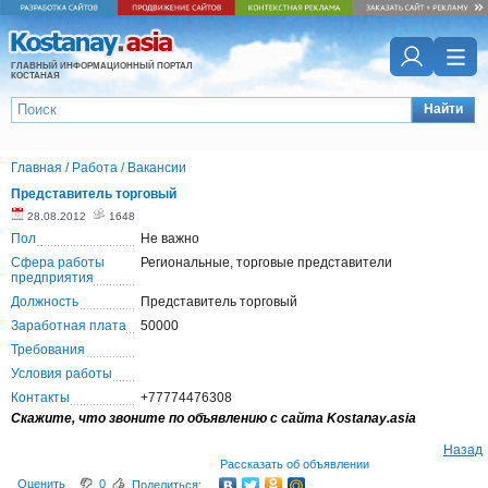
ГЛАВНЫЙ ИНФОРМАЦИОННЫЙ ПОРТАЛ
КОСТАНАЯ
Найти
Главная
/
Работа
/
Вакансии
Представитель торговый
28.08.2012
1648
Пол
Не важно
Сфера работы
Региональные, торговые представители
предприятия
Должность
Представитель торговый
Заработная плата
50000
Требования
Условия работы
Контакты
+77774476308
Скажите, что звоните по объявлению с сайта Kostanay.asia
Назад
Рассказать об объявлении
Оценить
0
Поделиться: