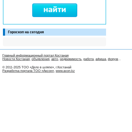
Гороскоп на сегодня
Главный информационный портал Костаная
Новости Костаная
,
объявления
,
авто
,
недвижимость
,
работа
,
афиша
,
форум
...
© 2011-2025 ТОО «Дело в шляпе», г.Костанай
Разработка портала ТОО «Аксон»
,
www.axon.kz