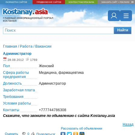
ГЛАВНЫЙ ИНФОРМАЦИОННЫЙ ПОРТАЛ
КОСТАНАЯ
Найти
Главная
/
Работа
/
Вакансии
Администратор
28.08.2012
1769
Пол
Женский
Сфера работы
Медицина, фармацевтика
предприятия
Должность
Администратор
Заработная плата
Требования
Условия работы
Контакты
+777744786308
Скажите, что звоните по объявлению с сайта Kostanay.asia
Назад
Рассказать об объявлении
Оценить
0
Поделиться: