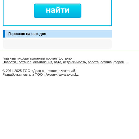
Гороскоп на сегодня
Главный информационный портал Костаная
Новости Костаная
,
объявления
,
авто
,
недвижимость
,
работа
,
афиша
,
форум
...
© 2011-2025 ТОО «Дело в шляпе», г.Костанай
Разработка портала ТОО «Аксон»
,
www.axon.kz