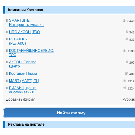
Компании Костаная
SMARTSITE,
3449
Интернет-компания
НПО АКСОН, ТОО
541
RELAX KST
833
(РЕЛАКС)
КОСТАНАЙШИНСЕРВИС,
1183
ТОО
АКСОН, Сервис
265
Центр
Костанай Плаза
409
MART (МАРТ), ТЦ
1319
БИЛАЙН, центр
1224
обслуживания
Добавить фирму
Рубрик
Найти фирму
Реклама на портале